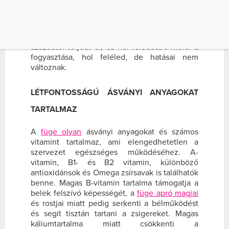
régészek. A Bibliában a fügefát a jó és a rossz
tudás fájának tartották, és nem is kell attól
tovább mennünk, hogy fügefalevél volt
Ádámon is a Paradicsomban. Hazánkban a 16.
századtól terjedt el, és hol feledésbe merül a
fogyasztása, hol feléled, de hatásai nem
változnak.
LÉTFONTOSSÁGÚ ÁSVÁNYI ANYAGOKAT
TARTALMAZ
A
füge olyan
ásványi anyagokat és számos
vitamint tartalmaz, ami elengedhetetlen a
szervezet egészséges működéséhez. A-
vitamin, B1- és B2 vitamin, különböző
antioxidánsok és Omega zsírsavak is találhatók
benne. Magas B-vitamin tartalma támogatja a
belek felszívó képességét, a
füge apró magjai
és rostjai miatt pedig serkenti a bélműködést
és segít tisztán tartani a zsigereket. Magas
káliumtartalma miatt csökkenti a