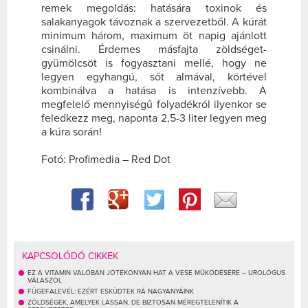
remek megoldás: hatására toxinok és
salakanyagok távoznak a szervezetből. A kúrát
minimum három, maximum öt napig ajánlott
csinálni. Érdemes másfajta zöldséget-
gyümölcsöt is fogyasztani mellé, hogy ne
legyen egyhangú, sőt almával, körtével
kombinálva a hatása is intenzívebb. A
megfelelő mennyiségű folyadékról ilyenkor se
feledkezz meg, naponta 2,5-3 liter legyen meg
a kúra során!
Fotó: Profimedia – Red Dot
KAPCSOLÓDÓ CIKKEK
EZ A VITAMIN VALÓBAN JÓTÉKONYAN HAT A VESE MŰKÖDÉSÉRE – UROLÓGUS
VÁLASZOL
FÜGEFALEVÉL: EZÉRT ESKÜDTEK RÁ NAGYANYÁINK
ZÖLDSÉGEK, AMELYEK LASSAN, DE BIZTOSAN MÉREGTELENÍTIK A