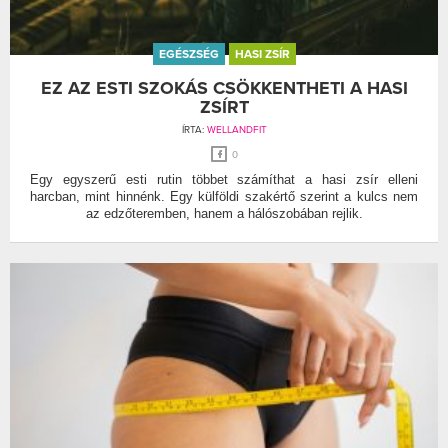
EGÉSZSÉG
HASI ZSÍR
EZ AZ ESTI SZOKÁS CSÖKKENTHETI A HASI
ZSÍRT
ÍRTA:
WELLANDFIT
0
Egy egyszerű esti rutin többet számíthat a hasi zsír elleni
harcban, mint hinnénk. Egy külföldi szakértő szerint a kulcs nem
az edzőteremben, hanem a hálószobában rejlik.