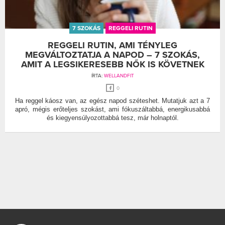
7 SZOKÁS
REGGELI RUTIN
REGGELI RUTIN, AMI TÉNYLEG
MEGVÁLTOZTATJA A NAPOD – 7 SZOKÁS,
AMIT A LEGSIKERESEBB NŐK IS KÖVETNEK
ÍRTA:
WELLANDFIT
0
Ha reggel káosz van, az egész napod széteshet. Mutatjuk azt a 7
apró, mégis erőteljes szokást, ami fókuszáltabbá, energikusabbá
és kiegyensúlyozottabbá tesz, már holnaptól.