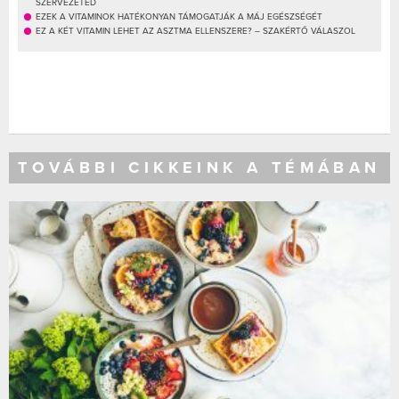
SZERVEZETED
EZEK A VITAMINOK HATÉKONYAN TÁMOGATJÁK A MÁJ EGÉSZSÉGÉT
EZ A KÉT VITAMIN LEHET AZ ASZTMA ELLENSZERE? – SZAKÉRTŐ VÁLASZOL
TOVÁBBI CIKKEINK A TÉMÁBAN