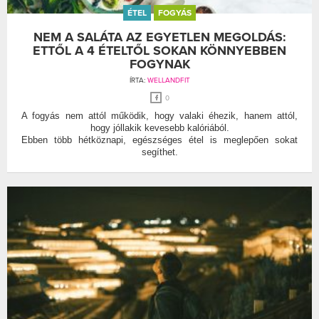
ÉTEL
FOGYÁS
NEM A SALÁTA AZ EGYETLEN MEGOLDÁS:
ETTŐL A 4 ÉTELTŐL SOKAN KÖNNYEBBEN
FOGYNAK
ÍRTA:
WELLANDFIT
0
A fogyás nem attól működik, hogy valaki éhezik, hanem attól,
hogy jóllakik kevesebb kalóriából.
Ebben több hétköznapi, egészséges étel is meglepően sokat
segíthet.