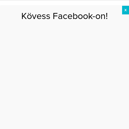
X
Kövess Facebook-on!
DIÉTA
FOGYÁS
EDZÉS
ZSÍRÉGETÉS
KEREKFENÉK
HASIZOM
FEHÉRJE
Főoldal
>
DIÉTA
>
Füge, a méregtelenítő csodagyümölcs
FÜGE, A MÉREGTELENÍTŐ