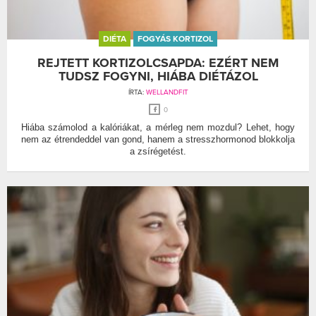
DIÉTA
FOGYÁS KORTIZOL
REJTETT KORTIZOLCSAPDA: EZÉRT NEM
TUDSZ FOGYNI, HIÁBA DIÉTÁZOL
ÍRTA:
WELLANDFIT
0
Hiába számolod a kalóriákat, a mérleg nem mozdul? Lehet, hogy
nem az étrendeddel van gond, hanem a stresszhormonod blokkolja
a zsírégetést.