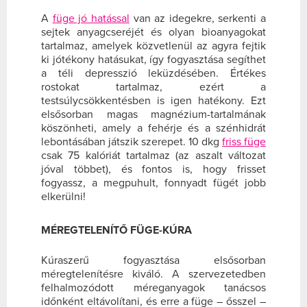
A
füge jó hatással
van az idegekre, serkenti a
sejtek anyagcseréjét és olyan bioanyagokat
tartalmaz, amelyek közvetlenül az agyra fejtik
ki jótékony hatásukat, így fogyasztása segíthet
a téli depresszió leküzdésében. Értékes
rostokat tartalmaz, ezért a
testsúlycsökkentésben is igen hatékony. Ezt
elsősorban magas magnézium-tartalmának
köszönheti, amely a fehérje és a szénhidrát
lebontásában játszik szerepet. 10 dkg
friss füge
csak 75 kalóriát tartalmaz (az aszalt változat
jóval többet), és fontos is, hogy frisset
fogyassz, a megpuhult, fonnyadt fügét jobb
elkerülni!
MÉREGTELENÍTŐ FÜGE-KÚRA
Kúraszerű fogyasztása elsősorban
méregtelenítésre kiváló. A szervezetedben
felhalmozódott méreganyagok tanácsos
időnként eltávolítani, és erre a füge – ősszel –