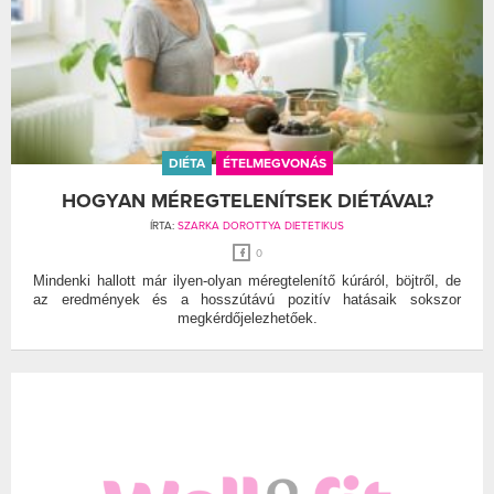
DIÉTA
ÉTELMEGVONÁS
HOGYAN MÉREGTELENÍTSEK DIÉTÁVAL?
ÍRTA:
SZARKA DOROTTYA DIETETIKUS
0
Mindenki hallott már ilyen-olyan méregtelenítő kúráról, böjtről, de
az eredmények és a hosszútávú pozitív hatásaik sokszor
megkérdőjelezhetőek.