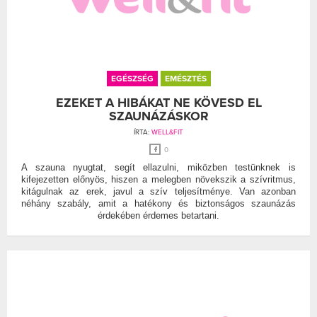
EGÉSZSÉG
EMÉSZTÉS
EZEKET A HIBÁKAT NE KÖVESD EL
SZAUNÁZÁSKOR
ÍRTA:
WELL&FIT
0
A szauna nyugtat, segít ellazulni, miközben testünknek is
kifejezetten előnyös, hiszen a melegben növekszik a szívritmus,
kitágulnak az erek, javul a szív teljesítménye. Van azonban
néhány szabály, amit a hatékony és biztonságos szaunázás
érdekében érdemes betartani.