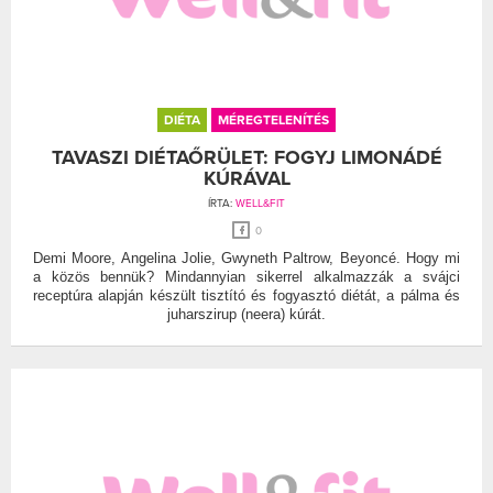
DIÉTA
MÉREGTELENÍTÉS
TAVASZI DIÉTAŐRÜLET: FOGYJ LIMONÁDÉ
KÚRÁVAL
ÍRTA:
WELL&FIT
0
Demi Moore, Angelina Jolie, Gwyneth Paltrow, Beyoncé. Hogy mi
a közös bennük? Mindannyian sikerrel alkalmazzák a svájci
receptúra alapján készült tisztító és fogyasztó diétát, a pálma és
juharszirup (neera) kúrát.