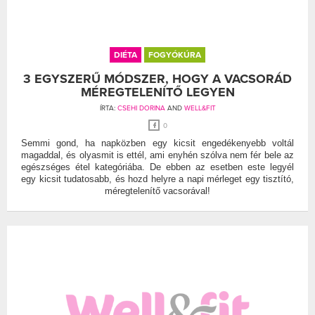
DIÉTA
FOGYÓKÚRA
3 EGYSZERŰ MÓDSZER, HOGY A VACSORÁD
MÉREGTELENÍTŐ LEGYEN
ÍRTA:
CSEHI DORINA
AND
WELL&FIT
0
Semmi gond, ha napközben egy kicsit engedékenyebb voltál
magaddal, és olyasmit is ettél, ami enyhén szólva nem fér bele az
egészséges étel kategóriába. De ebben az esetben este legyél
egy kicsit tudatosabb, és hozd helyre a napi mérleget egy tisztító,
méregtelenítő vacsorával!