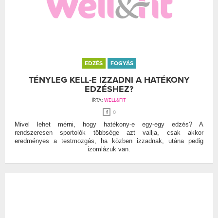
EDZÉS
FOGYÁS
TÉNYLEG KELL-E IZZADNI A HATÉKONY
EDZÉSHEZ?
ÍRTA:
WELL&FIT
0
Mivel lehet mérni, hogy hatékony-e egy-egy edzés? A
rendszeresen sportolók többsége azt vallja, csak akkor
eredményes a testmozgás, ha közben izzadnak, utána pedig
izomlázuk van.