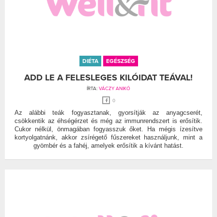
DIÉTA
EGÉSZSÉG
ADD LE A FELESLEGES KILÓIDAT TEÁVAL!
ÍRTA:
VÁCZY ANIKÓ
0
Az alábbi teák fogyasztanak, gyorsítják az anyagcserét,
csökkentik az éhségérzet és még az immunrendszert is erősítik.
Cukor nélkül, önmagában fogyasszuk őket. Ha mégis ízesítve
kortyolgatnánk, akkor zsírégető fűszereket használjunk, mint a
gyömbér és a fahéj, amelyek erősítik a kívánt hatást.