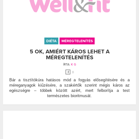
DIÉTA
MÉREGTELENÍTÉS
5 OK, AMIÉRT KÁROS LEHET A
MÉREGTELENÍTÉS
ÍRTA:
K G
0
Bár a tisztítókúra hatásos mód a fogyás elősegítésére és a
méreganyagok kiűzésére, a szakértők szerint mégis káros az
egészségre – többek között azért, mert felborítja a test
természetes bioritmusát.