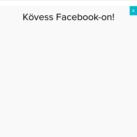
X
Kövess Facebook-on!
DIÉTA
FOGYÁS
EDZÉS
ZSÍRÉGETÉS
KEREKFENÉK
HASIZOM
FEHÉRJE
méregtelenítés