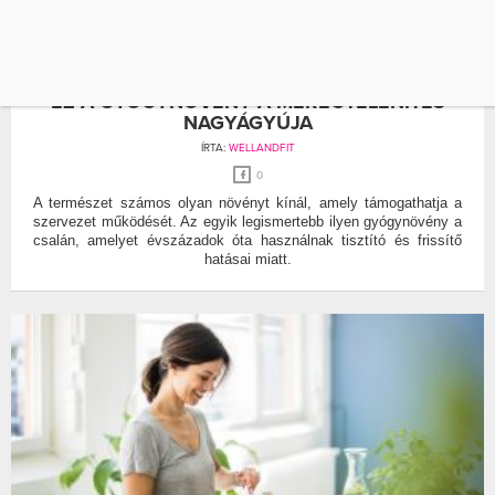
GYÓGYNÖVÉNY
MÉREGTELENÍTÉS
EZ A GYÓGYNÖVÉNY A MÉREGTELENÍTÉS
NAGYÁGYÚJA
ÍRTA:
WELLANDFIT
0
A természet számos olyan növényt kínál, amely támogathatja a
szervezet működését. Az egyik legismertebb ilyen gyógynövény a
csalán, amelyet évszázadok óta használnak tisztító és frissítő
hatásai miatt.