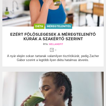
DIÉTA
MÉREGTELENÍTÉS
EZÉRT FÖLÖSLEGESEK A MÉREGTELENÍTŐ
KÚRÁK A SZAKÉRTŐ SZERINT
ÍRTA:
WELLANDFIT
0
A nyár elején sokan tartanak valamilyen tisztítókúrát, pedig Zacher
Gábor szerint a legtöbb ilyen diéta hatalmas átverés.