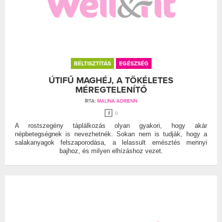
BÉLTISZTÍTÁS
EGÉSZSÉG
ÚTIFŰ MAGHÉJ, A TÖKÉLETES
MÉREGTELENÍTŐ
ÍRTA:
MALINA ADRIENN
0
A rostszegény táplálkozás olyan gyakori, hogy akár
népbetegségnek is nevezhetnék. Sokan nem is tudják, hogy a
salakanyagok felszaporodása, a lelassult emésztés mennyi
bajhoz, és milyen elhízáshoz vezet.