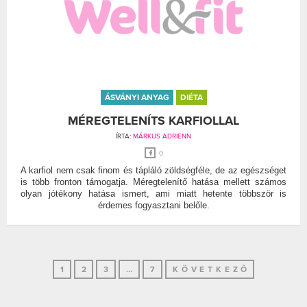
ÁSVÁNYI ANYAG
DIÉTA
MÉREGTELENÍTS KARFIOLLAL
ÍRTA:
MÁRKUS ADRIENN
0
A karfiol nem csak finom és tápláló zöldségféle, de az egészséget
is több fronton támogatja. Méregtelenítő hatása mellett számos
olyan jótékony hatása ismert, ami miatt hetente többször is
érdemes fogyasztani belőle.
1
2
3
…
7
KÖVETKEZŐ