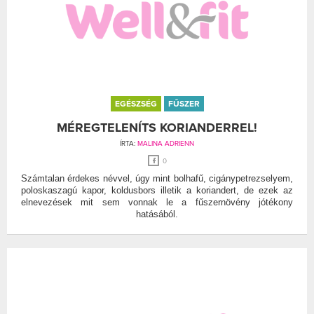
EGÉSZSÉG
FŰSZER
MÉREGTELENÍTS KORIANDERREL!
ÍRTA:
MALINA ADRIENN
0
Számtalan érdekes névvel, úgy mint bolhafű, cigánypetrezselyem,
poloskaszagú kapor, koldusbors illetik a koriandert, de ezek az
elnevezések mit sem vonnak le a fűszernövény jótékony
hatásából.