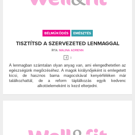
BÉLMŰKÖDÉS
EMÉSZTÉS
TISZTÍTSD A SZERVEZETED LENMAGGAL
ÍRTA:
MALINA ADRIENN
0
A lenmagban számtalan olyan anyag van, ami elengedhetetlen az
egészségünk megőrzéséhez. A magok királynőjeként is emlegetett
kicsi, de hasznos barna magocskával kenyérféléken már
találkozhattál, de a reform táplálkozás egyik kedvenc
alkotóelemeként is kezd elterjedni.