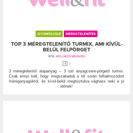
GYÜMÖLCSLÉ
MÉREGTELENÍTÉS
TOP 3 MÉREGTELENÍTŐ TURMIX, AMI KÍVÜL-
BELÜL FELPÖRGET
ÍRTA:
WELLNESS MAGAZIN
0
3 méregtelenítő alapanyag – 3 tuti anyagcsere-pörgető turmix.
Csak ennyi kell, hogy megszabadulj a tél során felhalmozódott
méreganyagoktól, és kívül-belül megtisztulva vághass neki a jó
időnek!