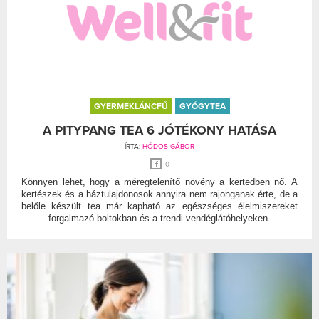
GYERMEKLÁNCFŰ
GYÓGYTEA
A PITYPANG TEA 6 JÓTÉKONY HATÁSA
ÍRTA:
HÓDOS GÁBOR
0
Könnyen lehet, hogy a méregtelenítő növény a kertedben nő. A
kertészek és a háztulajdonosok annyira nem rajonganak érte, de a
belőle készült tea már kapható az egészséges élelmiszereket
forgalmazó boltokban és a trendi vendéglátóhelyeken.