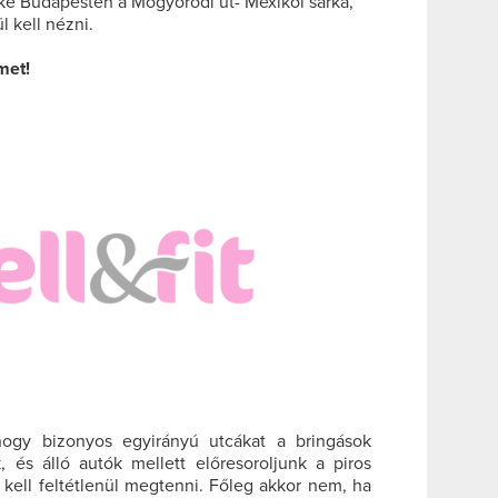
ke Budapesten a Mogyoródi út- Mexikói sarka,
ül kell nézni.
met!
gy bizonyos egyirányú utcákat a bringások
, és álló autók mellett előresoroljunk a piros
kell feltétlenül megtenni. Főleg akkor nem, ha