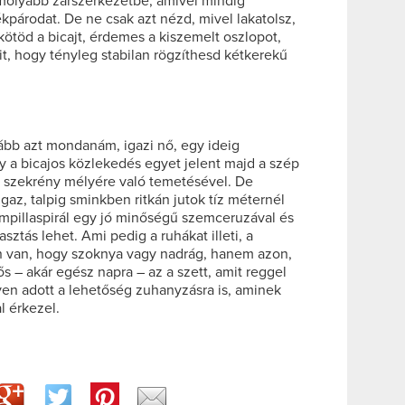
olyabb zárszerkezetbe, amivel mindig
kpárodat. De ne csak azt nézd, mivel lakatolsz,
ikötöd a bicajt, érdemes a kiszemelt oszlopot,
it, hogy tényleg stabilan rögzíthesd kétkerekű
kább azt mondanám, igazi nő, egy ideig
y a bicajos közlekedés egyet jelent majd a szép
k szekrény mélyére való temetésével. De
gaz, talpig sminkben ritkán jutok tíz méternél
mpillaspirál egy jó minőségű szemceruzával és
sztás lehet. Ami pedig a ruhákat illeti, a
 van, hogy szoknya vagy nadrág, hanem azon,
 – akár egész napra – az a szett, amit reggel
en adott a lehetőség zuhanyzásra is, aminek
l érkezel.