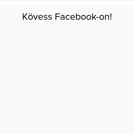
FOGYÁS
EDZÉS
ZSÍRÉGETÉS
KEREKFENÉK
HASIZOM
FEHÉRJE
SZÉNHID
Kövess Facebook-on!
GÁS
EGÉSZSÉG
ÉTRENDEK
SZÉPSÉG
AKTUÁLIS
 városi bringázás legfőbb veszélyeit
 KERÜLD EL A VÁROSI