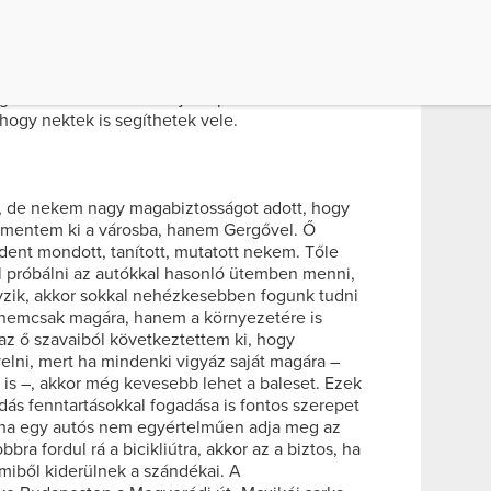
ást is, a saját bőrömön fogom megtapasztalni.
ő KRESZ-szabályokat tudtam ugyan, de ezek
ik. Számos olyan dolog van, amire szó szerint
, és rengeteg a kisebb-nagyobb veszély,
oglaltam most össze – saját tapasztalataim és
hogy nektek is segíthetek vele.
, de nekem nagy magabiztosságot adott, hogy
 mentem ki a városba, hanem Gergővel. Ő
ndent mondott, tanított, mutatott nekem. Tőle
l próbálni az autókkal hasonló ütemben menni,
yzik, akkor sokkal nehézkesebben fogunk tudni
s nemcsak magára, hanem a környezetére is
 az ő szavaiból következtettem ki, hogy
elni, mert ha mindenki vigyáz saját magára –
 is –, akkor még kevesebb lehet a baleset. Ezek
ás fenntartásokkal fogadása is fontos szerepet
a, ha egy autós nem egyértelműen adja meg az
bra fordul rá a bicikliútra, akkor az a biztos, ha
miből kiderülnek a szándékai. A