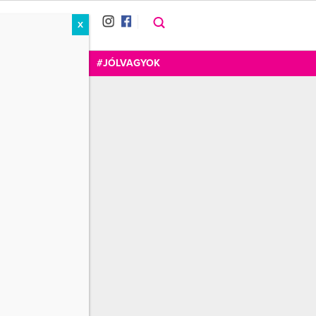
X
RÁT
CUKOR
FOGADOM
#JÓLVAGYOK