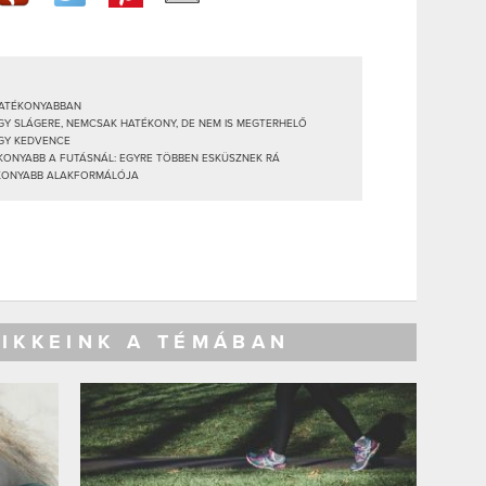
HATÉKONYABBAN
Y SLÁGERE, NEMCSAK HATÉKONY, DE NEM IS MEGTERHELŐ
GY KEDVENCE
ONYABB A FUTÁSNÁL: EGYRE TÖBBEN ESKÜSZNEK RÁ
ÉKONYABB ALAKFORMÁLÓJA
CIKKEINK A TÉMÁBAN