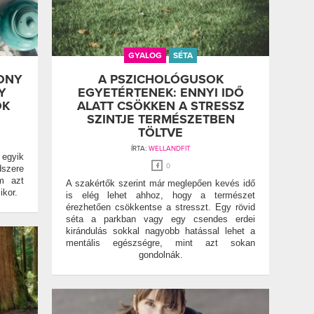
GYALOG
SÉTA
ONY
A PSZICHOLÓGUSOK
Y
EGYETÉRTENEK: ENNYI IDŐ
ÓK
ALATT CSÖKKEN A STRESSZ
SZINTJE TERMÉSZETBEN
TÖLTVE
ÍRTA:
WELLANDFIT
egyik
0
dszere
em azt
A szakértők szerint már meglepően kevés idő
ikor.
is elég lehet ahhoz, hogy a természet
érezhetően csökkentse a stresszt. Egy rövid
séta a parkban vagy egy csendes erdei
kirándulás sokkal nagyobb hatással lehet a
mentális egészségre, mint azt sokan
gondolnák.