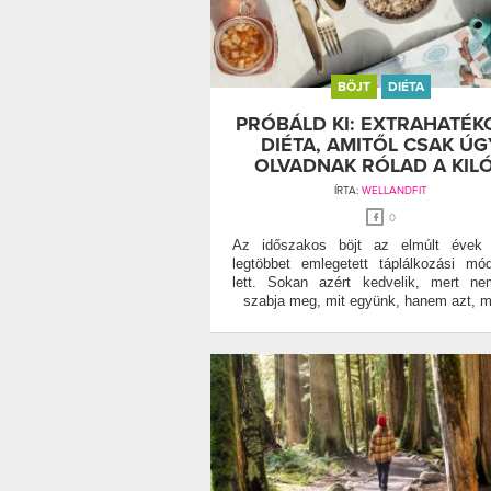
BÖJT
DIÉTA
PRÓBÁLD KI: EXTRAHATÉK
DIÉTA, AMITŐL CSAK ÚG
OLVADNAK RÓLAD A KIL
ÍRTA:
WELLANDFIT
0
Az időszakos böjt az elmúlt évek 
legtöbbet emlegetett táplálkozási mó
lett. Sokan azért kedvelik, mert n
szabja meg, mit együnk, hanem azt, m