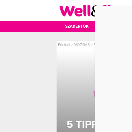
DIÉTA
SZAKÉRTŐK
DIÉTA
MOZ
Főoldal
>
MOZGÁS
>
5 tipp – így kerüld el a
5 TIPP – ÍGY