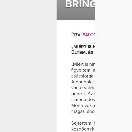
BRINGÁZÁS 
BRINGÁZÁS
KERÉ
ÍRTA:
BALOGH MIA
AND
WELL
„MIÉRT IS NINCS BICIKLIM?
ÜLTEM, ÉS AZT FIGYELTEM
„Miért is nincs biciklim?” – s
figyeltem, milyen könnyedén 
csúcsforgalomban. Milyen gy
A gondolat nem hagyott nyug
van-e valakinek felesleges b
persze. Az ideális bringa perc
ismerkedés után nem volt kér
Monti-váz, új gumik, tökélete
magas, ahogy én sem. Tökéle
Sejtettem, hogy a megvétele 
kezdődnek. Ahogyan azt is, h