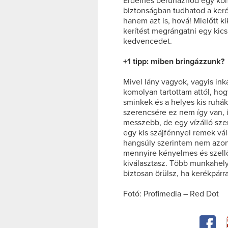
Érdemes beruháznod egy kom
biztonságban tudhatod a keré
hanem azt is, hová! Mielőtt k
kerítést megrángatni egy kics
kedvencedet.
+1 tipp: miben bringázzunk?
Mivel lány vagyok, vagyis in
komolyan tartottam attól, hog
sminkek és a helyes kis ruhá
szerencsére ez nem így van, i
messzebb, de egy vízálló sze
egy kis szájfénnyel remek vála
hangsúly szerintem nem azon
mennyire kényelmes és szellős
kiválasztasz. Több munkahely
biztosan örülsz, ha kerékpárra
Fotó: Profimedia – Red Dot