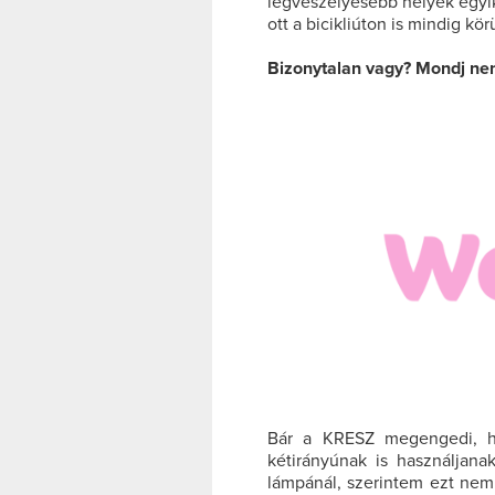
legveszélyesebb helyek egyi
ott a bicikliúton is mindig kör
Bizonytalan vagy? Mondj ne
Bár a KRESZ megengedi, ho
kétirányúnak is használjanak
lámpánál, szerintem ezt nem 