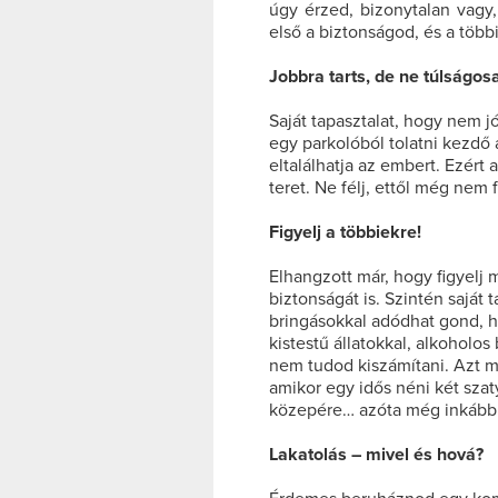
úgy érzed, bizonytalan vagy,
első a biztonságod, és a több
Jobbra tarts, de ne túlságos
Saját tapasztalat, hogy nem j
egy parkolóból tolatni kezdő 
eltalálhatja az embert. Ezért
teret. Ne félj, ettől még nem
Figyelj a többiekre!
Elhangzott már, hogy figyelj 
biztonságát is. Szintén saját
bringásokkal adódhat gond, h
kistestű állatokkal, alkoholos
nem tudod kiszámítani. Azt m
amikor egy idős néni két szaty
közepére… azóta még inkább n
Lakatolás – mivel és hová?