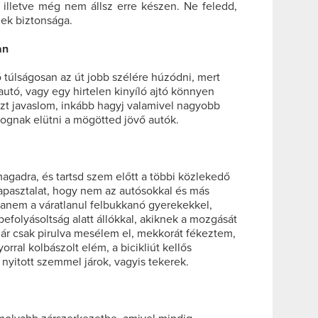
 illetve még nem állsz erre készen. Ne feledd,
iek biztonsága.
an
ó túlságosan az út jobb szélére húzódni, mert
autó, vagy egy hirtelen kinyíló ajtó könnyen
 azt javaslom, inkább hagyj valamivel nagyobb
 fognak elütni a mögötted jövő autók.
magadra, és tartsd szem előtt a többi közlekedő
 tapasztalat, hogy nem az autósokkal és más
anem a váratlanul felbukkanó gyerekekkel,
 befolyásoltság alatt állókkal, akiknek a mozgását
ár csak pirulva mesélem el, mekkorát fékeztem,
orral kolbászolt elém, a bicikliút kellős
yitott szemmel járok, vagyis tekerek.