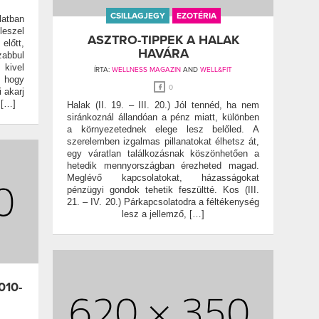
CSILLAGJEGY
EZOTÉRIA
latban
eszel
ASZTRO-TIPPEK A HALAK
előtt,
HAVÁRA
zabbul
kivel
ÍRTA:
WELLNESS MAGAZIN
AND
WELL&FIT
 hogy
0
 akarj
 […]
Halak (II. 19. – III. 20.) Jól tennéd, ha nem
siránkoznál állandóan a pénz miatt, különben
a környezetednek elege lesz belőled. A
szerelemben izgalmas pillanatokat élhetsz át,
egy váratlan találkozásnak köszönhetően a
hetedik mennyországban érezheted magad.
Meglévő kapcsolatokat, házasságokat
pénzügyi gondok tehetik feszültté. Kos (III.
21. – IV. 20.) Párkapcsolatodra a féltékenység
lesz a jellemző, […]
10-