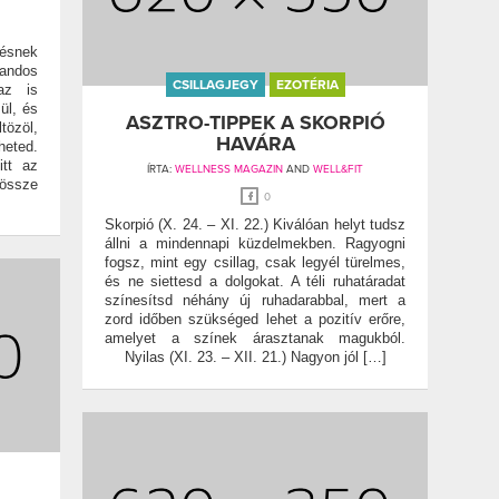
ésnek
andos
CSILLAGJEGY
EZOTÉRIA
az is
ül, és
ASZTRO-TIPPEK A SKORPIÓ
tözöl,
HAVÁRA
heted.
itt az
ÍRTA:
WELLNESS MAGAZIN
AND
WELL&FIT
 össze
0
Skorpió (X. 24. – XI. 22.) Kiválóan helyt tudsz
állni a mindennapi küzdelmekben. Ragyogni
fogsz, mint egy csillag, csak legyél türelmes,
és ne siettesd a dolgokat. A téli ruhatáradat
színesítsd néhány új ruhadarabbal, mert a
zord időben szükséged lehet a pozitív erőre,
amelyet a színek árasztanak magukból.
Nyilas (XI. 23. – XII. 21.) Nagyon jól […]