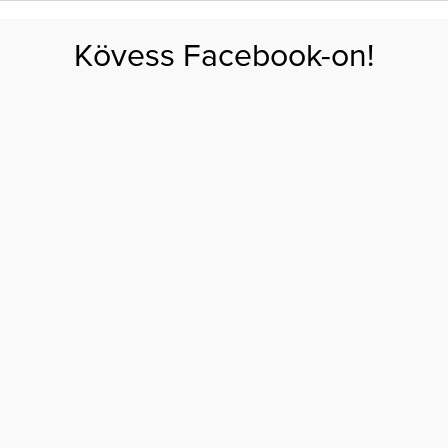
FOGYÁS
EDZÉS
ZSÍRÉGETÉS
KEREKFENÉK
HASIZOM
FEHÉRJE
SZÉNHID
Kövess Facebook-on!
GÁS
EGÉSZSÉG
ÉTRENDEK
SZÉPSÉG
AKTUÁLIS
ASZTROLÓGIA
CSILLAGJEGY
P
WELLNESS HOROSZKÓP – 5.