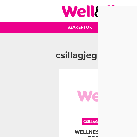
DIÉTA
SZAKÉRTŐK
DIÉTA
MOZ
csillagjegy
CSILLAGJEGY
EZOTÉRIA
WELLNESS HOROSZKÓ