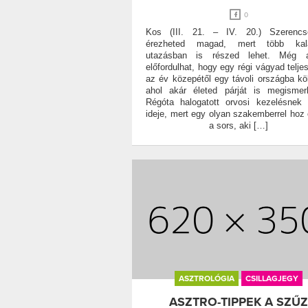
0
Kos (III. 21. – IV. 20.) Szerencs
érezheted magad, mert több kal
utazásban is részed lehet. Még 
előfordulhat, hogy egy régi vágyad teljes
az év közepétől egy távoli országba köl
ahol akár életed párját is megismer
Régóta halogatott orvosi kezelésnek 
ideje, mert egy olyan szakemberrel hoz
a sors, aki […]
ASZTROLÓGIA
CSILLAGJEGY
ASZTRO-TIPPEK A SZŰZ