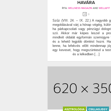
HAVÁRA
ÍRTA:
WELLNESS MAGAZIN
AND
WELL&FIT
0
Szűz (VIII. 24. – IX. 22.) A nagyobb 
megoldásával várj a hónap végéig, külö
ha párkapcsolati vagy pénzügyi dologr
szó. Akkor már képes leszel a pro
mindkét oldalát egyformán szemügyre 
és a lehető legjobb döntést hozni. H
lenne, ha lefekvés előtt mindennap jó
egy keveset, hogy megszüntesd a tes
és a lelkedben […]
ASZTROLÓGIA
CSILLAGJEGY