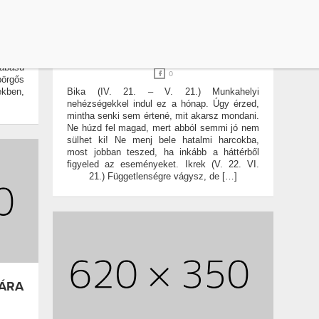
CSILLAGJEGY
EZOTÉRIA
önnyen
ízlése
ASZTRO-TIPPEK A BIKA
, és a
HAVÁRA
igyeli,
Bátran
ÍRTA:
WELLNESS MAGAZIN
AND
WELL&FIT
zabású
0
pörgős
kben,
Bika (IV. 21. – V. 21.) Munkahelyi
nehézségekkel indul ez a hónap. Úgy érzed,
mintha senki sem értené, mit akarsz mondani.
Ne húzd fel magad, mert abból semmi jó nem
sülhet ki! Ne menj bele hatalmi harcokba,
most jobban teszed, ha inkább a háttérből
figyeled az eseményeket. Ikrek (V. 22. VI.
21.) Függetlenségre vágysz, de […]
VÁRA