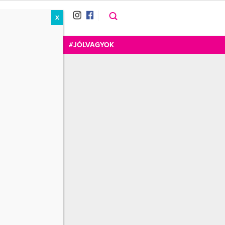
X
RÁT
CUKOR
FOGADOM
#JÓLVAGYOK