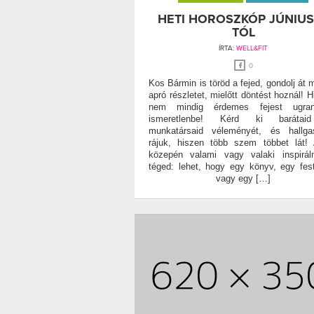
HETI HOROSZKÓP JÚNIUS
TÓL
ÍRTA:
WELL&FIT
0
Kos Bármin is töröd a fejed, gondolj át 
apró részletet, mielőtt döntést hoznál! H
nem mindig érdemes fejest ugra
ismeretlenbe! Kérd ki baráta
munkatársaid véleményét, és hallga
rájuk, hiszen több szem többet lát!
közepén valami vagy valaki inspirál
téged: lehet, hogy egy könyv, egy fe
vagy egy […]