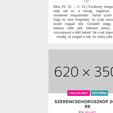
0
Bika (IV. 21. – V. 21.) Érzékeny hangu
talál rád ez a hónap, hajlamos l
mindenen megsértődni. Tartsd szem 
hogy ez nem megoldás, és csak ross
érzed magad tőle. Gondold végig, 
kellene több időt töltened ahhoz,
visszanyerd a lelki békéd. Ne csak kapni
mindig, te magad is adj, és máris jobb
CSILLAGJEGY
EZOTÉRIA
SZERENCSEHOROSZKÓP 20
RE
ÍRTA:
WELL&FIT