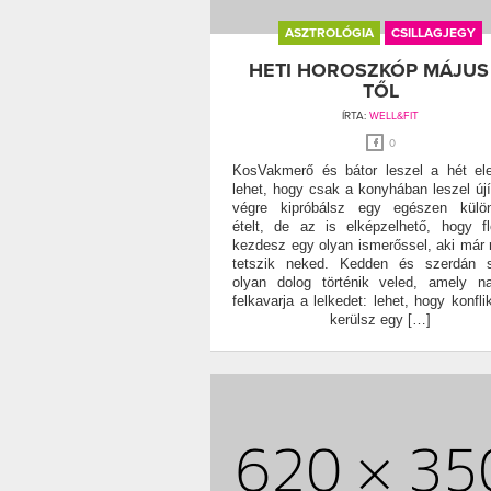
ASZTROLÓGIA
CSILLAGJEGY
HETI HOROSZKÓP MÁJUS 
TŐL
ÍRTA:
WELL&FIT
0
KosVakmerő és bátor leszel a hét el
lehet, hogy csak a konyhában leszel újí
végre kipróbálsz egy egészen külön
ételt, de az is elképzelhető, hogy flö
kezdesz egy olyan ismerőssel, aki már 
tetszik neked. Kedden és szerdán s
olyan dolog történik veled, amely n
felkavarja a lelkedet: lehet, hogy konfli
kerülsz egy […]