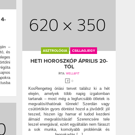
4-
ején –
ASZTROLÓGIA
CSILLAGJEGY
tó, és
leges
HETI HOROSZKÓP ÁPRILIS 20-
rtölni
TÓL
régóta
ajnos
ÍRTA:
WELL&FIT
apokra
0
ktusba
KosRengeteg óriási tervet találsz ki a hét
elején, amelyek több napig izgalomban
tartanak – most még a legfurcsább ötletek is
megvalósíthatónak tűnnek! Szerdán vagy
csütörtökön gyors döntést hozol a jövődről: jól
teszed, hiszen így hamar el tudod kezdeni
álmaid megvalósítását! Szerencsére tele
leszel energiával, ezért egyáltalán nem fáraszt
a sok munka, komolyabb problémák és
fennakadás […]