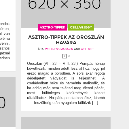
gondok
ASZTRO-TIPPEK
CSILLAGJEGY
nösen,
ól van
ASZTRO-TIPPEK AZ OROSZLÁN
bléma
HAVÁRA
venni,
asznos
ÍRTA:
WELLNESS MAGAZIN
AND
WELL&FIT
gáznál
0
tedben
Oroszlán (VII. 23. – VIII. 23.) Pompás hónap
következik, minden adott lesz ahhoz, hogy jól
érezd magad a bőrödben. A sors akár régóta
dédelgetett vágyaidat is teljesítheti. A
családodban béke és harmónia uralkodik, és
ha eddig még nem találtad meg életed párját,
most különleges körülmények között
rátalálhatsz. Ha párkapcsolatban élsz, kisebb
feszültség után nyugalom költözik […]