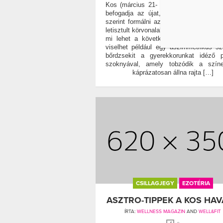
Kos (március 21- április 19.) A Kos k
befogadja az újat, és képes a saját 
szerint formálni azt. Imádja a színeket
letisztult körvonalakat. A Kos állandóan f
mi lehet a következő nagy dobása. 
viselhet például egy aszimmetrikus s
bőrdzsekit a gyerekkorunkat idéző 
szoknyával, amely tobzódik a színe
káprázatosan állna rajta […]
CSILLAGJEGY
EZOTÉRIA
ASZTRO-TIPPEK A KOS HA
ÍRTA:
WELLNESS MAGAZIN
AND
WELL&FIT