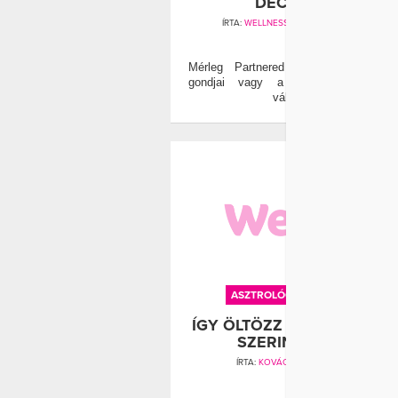
DECEMBERRE
ÍRTA:
WELLNESS MAGAZIN
AND
WELL&FIT
0
Mérleg Partnered esetleges egészsé
gondjai vagy a családban beköve
változások ké
ASZTROLÓGIA
CSILLAGJEGY
ÍGY ÖLTÖZZ A CSILLAGJE
SZERINT 2011-BEN!
ÍRTA:
KOVÁCS ORSI
AND
WELL&FIT
0