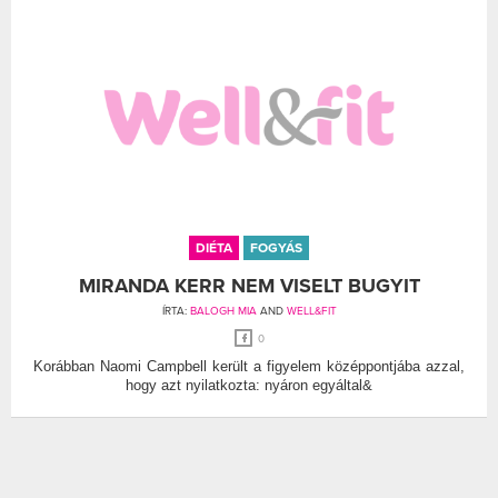
DIÉTA
FOGYÁS
MIRANDA KERR NEM VISELT BUGYIT
ÍRTA:
BALOGH MIA
AND
WELL&FIT
0
Korábban Naomi Campbell került a figyelem középpontjába azzal,
hogy azt nyilatkozta: nyáron egyáltal&