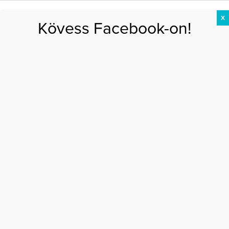
X
Kövess Facebook-on!
DIÉTA
FOGYÁS
EDZÉS
ZSÍRÉGETÉS
KEREKFENÉK
HASIZOM
FEHÉRJE
Miranda Kerr