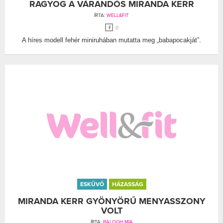
RAGYOG A VÁRANDÓS MIRANDA KERR
ÍRTA:
WELL&FIT
0
A híres modell fehér miniruhában mutatta meg „babapocakját”.
ESKÜVŐ
HÁZASSÁG
MIRANDA KERR GYÖNYÖRŰ MENYASSZONY
VOLT
ÍRTA:
BALOGH MIA