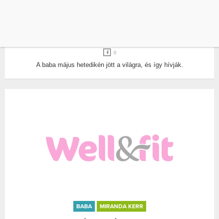
EVAN SPIEGEL
KISMAMA
KÜLÖNLEGES NEVET KAPOTT MIRANDA KERR
CUKI BABÁJA
ÍRTA:
BALOGH MIA
0
A baba május hetedikén jött a világra, és így hívják.
BABA
MIRANDA KERR