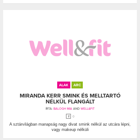
ALAK
ARC
MIRANDA KERR SMINK ÉS MELLTARTÓ
NÉLKÜL FLANGÁLT
ÍRTA:
BALOGH MIA
AND
WELL&FIT
0
A sztárvilágban manapság nagy divat smink nélkül az utcára lépni,
vagy makeup nélküli