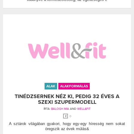
ALAK
ALAKFORMÁLÁS
TINÉDZSERNEK NÉZ KI, PEDIG 32 ÉVES A
SZEXI SZUPERMODELL
ÍRTA:
BALOGH MIA
AND
WELL&FIT
0
A sztárok világában gyakori, hogy egy-egy híresség nem sokat
öregszik az évek múlás&