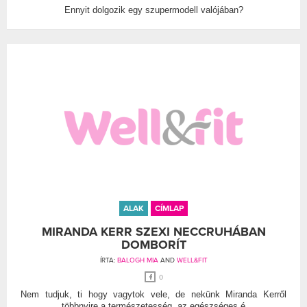
Ennyit dolgozik egy szupermodell valójában?
ALAK
CÍMLAP
MIRANDA KERR SZEXI NECCRUHÁBAN
DOMBORÍT
ÍRTA:
BALOGH MIA
AND
WELL&FIT
0
Nem tudjuk, ti hogy vagytok vele, de nekünk Miranda Kerről
többnyire a természetesség, az egészséges é