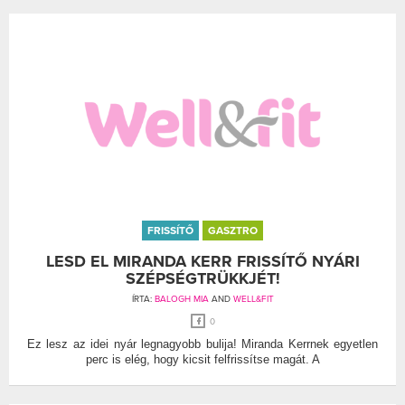
FRISSÍTŐ
GASZTRO
LESD EL MIRANDA KERR FRISSÍTŐ NYÁRI
SZÉPSÉGTRÜKKJÉT!
ÍRTA:
BALOGH MIA
AND
WELL&FIT
0
Ez lesz az idei nyár legnagyobb bulija! Miranda Kerrnek egyetlen
perc is elég, hogy kicsit felfrissítse magát. A