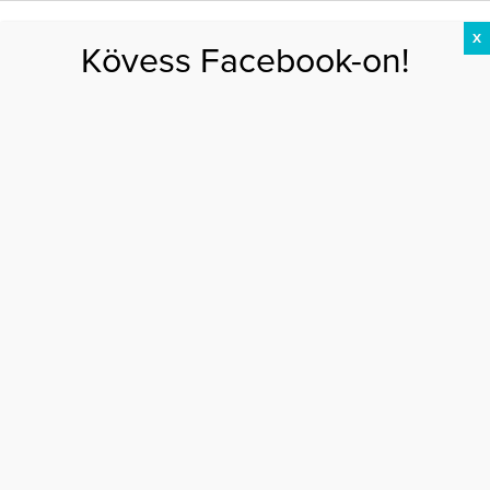
X
Kövess Facebook-on!
DIÉTA
FOGYÁS
EDZÉS
ZSÍRÉGETÉS
KEREKFENÉK
HASIZOM
FEHÉRJE
Főoldal
>
DIÉTA
>
Ez a 8 legfinomabb fehérjés nasi – edd őket!
EZ A 8 LEGFINOMABB FEHÉRJÉS NASI –