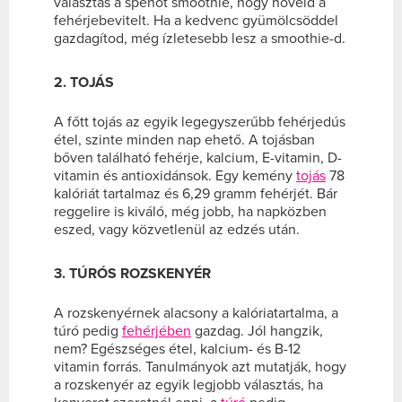
választás a spenót smoothie, hogy növeld a
fehérjebevitelt. Ha a kedvenc gyümölcsöddel
gazdagítod, még ízletesebb lesz a smoothie-d.
2. TOJÁS
A főtt tojás az egyik legegyszerűbb fehérjedús
étel, szinte minden nap ehető. A tojásban
bőven található fehérje, kalcium, E-vitamin, D-
vitamin és antioxidánsok. Egy kemény
tojás
78
kalóriát tartalmaz és 6,29 gramm fehérjét. Bár
reggelire is kiváló, még jobb, ha napközben
eszed, vagy közvetlenül az edzés után.
3. TÚRÓS ROZSKENYÉR
A rozskenyérnek alacsony a kalóriatartalma, a
túró pedig
fehérjében
gazdag. Jól hangzik,
nem? Egészséges étel, kalcium- és B-12
vitamin forrás. Tanulmányok azt mutatják, hogy
a rozskenyér az egyik legjobb választás, ha