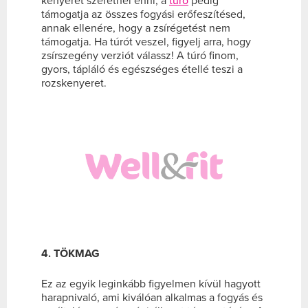
kenyeret szeretnél enni, a
túró
pedig
támogatja az összes fogyási erőfeszítésed,
annak ellenére, hogy a zsírégetést nem
támogatja. Ha túrót veszel, figyelj arra, hogy
zsírszegény verziót válassz! A túró finom,
gyors, tápláló és egészséges étellé teszi a
rozskenyeret.
4. TÖKMAG
Ez az egyik leginkább figyelmen kívül hagyott
harapnivaló, ami kiválóan alkalmas a fogyás és