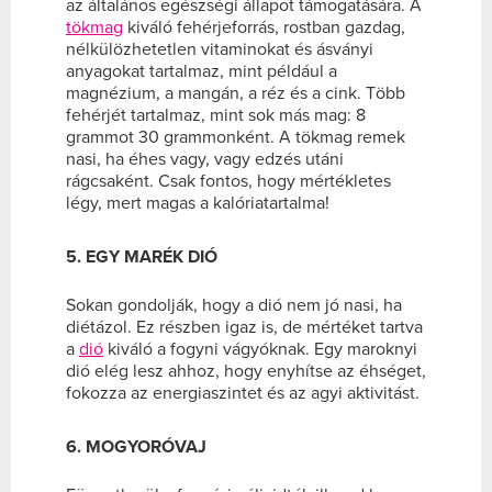
az általános egészségi állapot támogatására. A
tökmag
kiváló fehérjeforrás, rostban gazdag,
nélkülözhetetlen vitaminokat és ásványi
anyagokat tartalmaz, mint például a
magnézium, a mangán, a réz és a cink. Több
fehérjét tartalmaz, mint sok más mag: 8
grammot 30 grammonként. A tökmag remek
nasi, ha éhes vagy, vagy edzés utáni
rágcsaként. Csak fontos, hogy mértékletes
légy, mert magas a kalóriatartalma!
5. EGY MARÉK DIÓ
Sokan gondolják, hogy a dió nem jó nasi, ha
diétázol. Ez részben igaz is, de mértéket tartva
a
dió
kiváló a fogyni vágyóknak. Egy maroknyi
dió elég lesz ahhoz, hogy enyhítse az éhséget,
fokozza az energiaszintet és az agyi aktivitást.
6. MOGYORÓVAJ