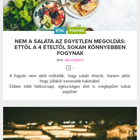
ÉTEL
FOGYÁS
NEM A SALÁTA AZ EGYETLEN MEGOLDÁS:
ETTŐL A 4 ÉTELTŐL SOKAN KÖNNYEBBEN
FOGYNAK
ÍRTA:
WELLANDFIT
0
A fogyás nem attól működik, hogy valaki éhezik, hanem attól,
hogy jóllakik kevesebb kalóriából.
Ebben több hétköznapi, egészséges étel is meglepően sokat
segíthet.