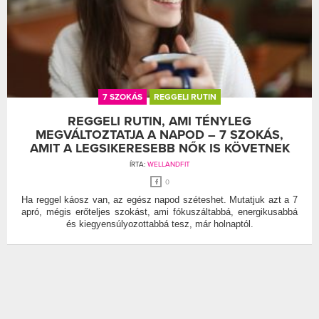
7 SZOKÁS
REGGELI RUTIN
REGGELI RUTIN, AMI TÉNYLEG
MEGVÁLTOZTATJA A NAPOD – 7 SZOKÁS,
AMIT A LEGSIKERESEBB NŐK IS KÖVETNEK
ÍRTA:
WELLANDFIT
0
Ha reggel káosz van, az egész napod széteshet. Mutatjuk azt a 7
apró, mégis erőteljes szokást, ami fókuszáltabbá, energikusabbá
és kiegyensúlyozottabbá tesz, már holnaptól.