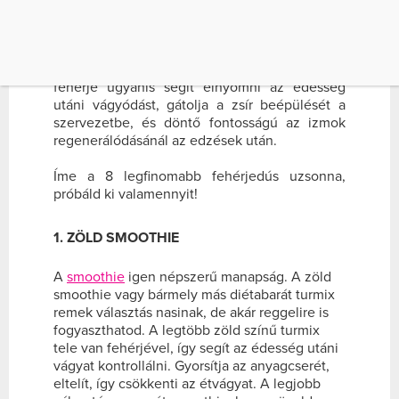
Számos tanulmány bizonyítja, hogy ha a
fogyókúrázók beépítik a fehérjét az
étrendjükbe, gyorsabb fogyást érnek el. A
fehérje ugyanis segít elnyomni az édesség
utáni vágyódást, gátolja a zsír beépülését a
szervezetbe, és döntő fontosságú az izmok
regenerálódásánál az edzések után.
Íme a 8 legfinomabb fehérjedús uzsonna,
próbáld ki valamennyit!
1. ZÖLD SMOOTHIE
A
smoothie
igen népszerű manapság. A zöld
smoothie vagy bármely más diétabarát turmix
remek választás nasinak, de akár reggelire is
fogyaszthatod. A legtöbb zöld színű turmix
tele van fehérjével, így segít az édesség utáni
vágyat kontrollálni. Gyorsítja az anyagcserét,
eltelít, így csökkenti az étvágyat. A legjobb