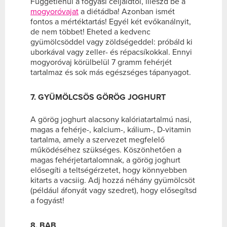
Függetlenül a fogyási céljaidtól, illeszd be a
mogyoróvajat
a diétádba! Azonban ismét
fontos a mértéktartás! Egyél két evőkanálnyit,
de nem többet! Eheted a kedvenc
gyümölcsöddel vagy zöldségeddel: próbáld ki
uborkával vagy zeller- és répacsíkokkal. Ennyi
mogyoróvaj körülbelül 7 gramm fehérjét
tartalmaz és sok más egészséges tápanyagot.
7. GYÜMÖLCSÖS GÖRÖG JOGHURT
A görög joghurt alacsony kalóriatartalmú nasi,
magas a fehérje-, kalcium-, kálium-, D-vitamin
tartalma, amely a szervezet megfelelő
működéséhez szükséges. Köszönhetően a
magas fehérjetartalomnak, a görög joghurt
elősegíti a teltségérzetet, hogy könnyebben
kitarts a vacsiig. Adj hozzá néhány gyümölcsöt
(például áfonyát vagy szedret), hogy elősegítsd
a fogyást!
8. BAB