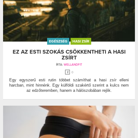
EGÉSZSÉG
HASI ZSÍR
EZ AZ ESTI SZOKÁS CSÖKKENTHETI A HASI
ZSÍRT
ÍRTA:
WELLANDFIT
0
Egy egyszerű esti rutin többet számíthat a hasi zsír elleni
harcban, mint hinnénk. Egy külföldi szakértő szerint a kulcs nem
az edzőteremben, hanem a hálószobában rejlik.