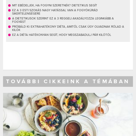
MIT EBÉDELJEK, HA FOGYNI SZERETNÉK? DIETETIKUS SEGÍT
EZ A 3 ESTI SZOKÁS NAGY HATÁSSAL VAN A FOGYÓKÚRÁD
SIKERTELENSÉGÉRE
A DIETETIKUSOK SZERINT EZ A 3 REGGELI AKADÁLYOZZA LEGINKÁBB A
FOGYÁST
PRÓBÁLD KI: EXTRAHATÉKONY DIÉTA, AMITŐL CSAK ÚGY OLVADNAK RÓLAD A
KILÓK
EZ A DIÉTA HATÉKONYAN SEGÍT, HOGY MEGSZABADULJ PÁR KILÓTÓL
TOVÁBBI CIKKEINK A TÉMÁBAN