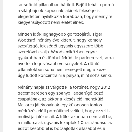
sorsdöntő pillanatban hárított. Bejött tehát a pornó
a világbajnok kapusnak, akinek felesége is
elégedetten nyilatkozta korábban, hogy mennyire
kiegyensúlyozott nemi életet élnek.
Minden idők legnagyobb golfozójáról, Tiger
Woodsról néhány éve kiderült, hogy komoly
szexfüggő, feleségét ugyanis egyszerre több
szeretővel csalja. Woods miközben egyre
gyakrabban és többet feküdt le partnereivel, sorra
nyerte a legnívósabb versenyeket. A döntő
pillanatokban soha nem remegett meg a keze,
úgy tudott koncentrálni a pályán, mint soha senki.
Néhány napja szivárgott ki a történet, hogy 2012
decemberében egy spanyol labdarúgó edző
csapatának, az akkor a kiesés elől menekülő
Mallorca játékosainak egy különösen fontos
mérkőzés előtt pornófilmet vetített, hogy ezzel is
motiválja játékosait. A trükk azonban nem vált be,
a mallorcaiak ugyanis kikaptak 1-0-ra, ráadásul az
edzőt később el is bocsájtották állásából és a