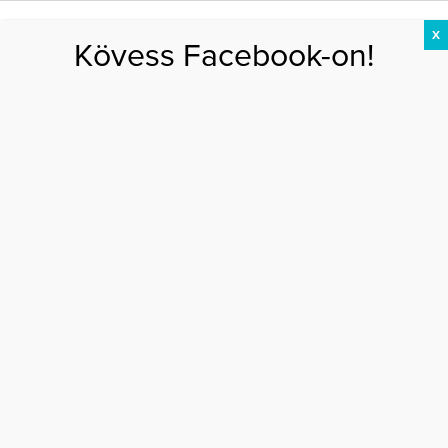
X
Kövess Facebook-on!
DIÉTA
FOGYÁS
EDZÉS
ZSÍRÉGETÉS
KEREKFENÉK
HASIZOM
FEHÉRJE
Főoldal
>
MOZGÁS
>
Sportolni mész? Szexelj!
SPORTOLNI MÉSZ? SZEXELJ!