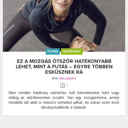
FUTÁS
HATÉKONY
EZ A MOZGÁS ÖTSZÖR HATÉKONYABB
LEHET, MINT A FUTÁS – EGYRE TÖBBEN
ESKÜSZNEK RÁ
ÍRTA:
WELLANDFIT
0
Nem minden hatékony edzéshez kell kilométereket futni vagy
órákig az edzőteremben izzadni. Van egy mozgásforma, amely
rövidebb idő alatt is intenzív terhelést adhat, és sokan ezért érzik
látványosabbnak a hatását.