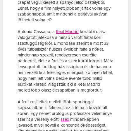
csapat végül kiesett a spanyol első osztályból.
Lehet, hogy a film helyett jobban jártak volna egy
szabadnappal, amit mindenki a párjával aktívan
tölthetett volna el?
Antonio Cassano, a
Real Madrid
korábbi olasz
válogatott játékosa a minap vallott fiatal kori
szexfüggőségéről. Elmondása szerint a most 33
éves futballsztár húszas éveiben falta a nőket,
mindennap szexelt, rendszeresen cserélte
partnereit, élete a foci és a szex körül forgott. Mára
lenyugodott, boldog házasságban él, de ha anno
nem vezeti le a felesleges energiáit, könnyen lehet,
hogy nem lett volna belőle évente több millió
eurókat kereső világsztár, aki a Real Madrid
mellett több olasz élcsapatban is megfordult.
A fent említettek mellett több sportággal
kapcsolatban is felmerült ez a téma a közelmúlt
során. Egy német urológus professzor véleménye
szerint a verseny előtti
szex
mindenképpen
javasolt, mivel növeli a koncentrálóképességet.