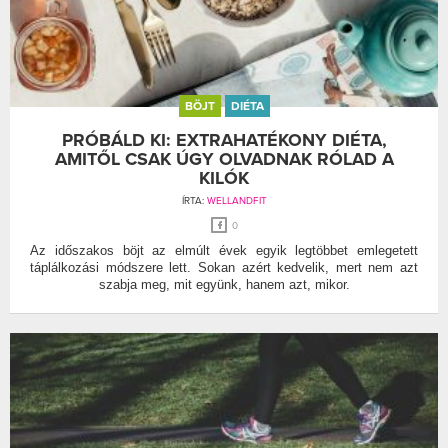
BÖJT
DIÉTA
PRÓBÁLD KI: EXTRAHATÉKONY DIÉTA,
AMITŐL CSAK ÚGY OLVADNAK RÓLAD A
KILÓK
ÍRTA:
WELLANDFIT
0
Az időszakos böjt az elmúlt évek egyik legtöbbet emlegetett
táplálkozási módszere lett. Sokan azért kedvelik, mert nem azt
szabja meg, mit együnk, hanem azt, mikor.