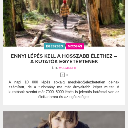
EGÉSZSÉG
MOZGÁS
ENNYI LÉPÉS KELL A HOSSZABB ÉLETHEZ –
A KUTATÓK EGYETÉRTENEK
ÍRTA:
WELLANDFIT
0
A napi 10 000 lépés sokáig megkérdőjelezhetetlen célnak
számított, de a tudomány ma már árnyaltabb képet mutat. A
kutatások szerint már 7000–8000 lépés is jelentős hatással van az
élettartamra és az egészségre.