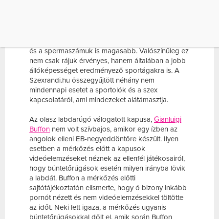
A tudósok szerint azok a férfiak, akik képesek
kilométereket futni, jobban vonzzák a nőket. Az
imént említett kutatás kimutatta, hogy a
hosszútávfutóknak
amellett, hogy természetesen
jobb az állóképességük, erősebb a nemi vágyuk,
és a spermaszámuk is magasabb. Valószínűleg ez
nem csak rájuk érvényes, hanem általában a jobb
állóképességet eredményező sportágakra is. A
Szexrandi.hu összegyűjtött néhány nem
mindennapi esetet a sportolók és a szex
kapcsolatáról, ami mindezeket alátámasztja.
Az olasz labdarúgó válogatott kapusa,
Gianluigi
Buffon
nem volt szívbajos, amikor egy ízben az
angolok elleni EB-negyeddöntőre készült. Ilyen
esetben a mérkőzés előtt a kapusok
videóelemzéseket néznek az ellenfél játékosairól,
hogy büntetőrúgások esetén milyen irányba lövik
a labdát. Buffon a mérkőzés előtti
sajtótájékoztatón elismerte, hogy ő bizony inkább
pornót nézett és nem videóelemzésekkel töltötte
az időt. Neki lett igaza, a mérkőzés ugyanis
büntetőrúgásokkal dőlt el, amik során Buffon