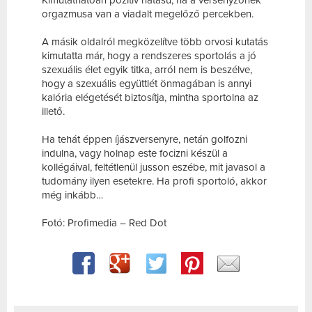
Kimutathatóan pozitív hatású, ha a versenyzőnek
orgazmusa van a viadalt megelőző percekben.
A másik oldalról megközelítve több orvosi kutatás
kimutatta már, hogy a rendszeres sportolás a jó
szexuális élet egyik titka, arról nem is beszélve,
hogy a szexuális együttlét önmagában is annyi
kalória elégetését biztosítja, mintha sportolna az
illető.
Ha tehát éppen íjászversenyre, netán golfozni
indulna, vagy holnap este focizni készül a
kollégáival, feltétlenül jusson eszébe, mit javasol a
tudomány ilyen esetekre. Ha profi sportoló, akkor
még inkább…
Fotó: Profimedia – Red Dot