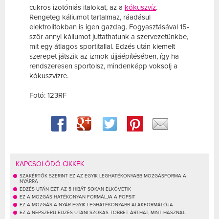
cukros izotóniás italokat, az a
kókuszvíz
.
Rengeteg káliumot tartalmaz, ráadásul
elektrolitokban is igen gazdag. Fogyasztásával 15-
ször annyi káliumot juttathatunk a szervezetünkbe,
mit egy átlagos sportitallal. Edzés után kiemelt
szerepet játszik az izmok újjáépítésében, így ha
rendszeresen sportolsz, mindenképp voksolj a
kókuszvízre.
Fotó: 123RF
KAPCSOLÓDÓ CIKKEK
SZAKÉRTŐK SZERINT EZ AZ EGYIK LEGHATÉKONYABB MOZGÁSFORMA A
NYÁRRA
EDZÉS UTÁN EZT AZ 5 HIBÁT SOKAN ELKÖVETIK
EZ A MOZGÁS HATÉKONYAN FORMÁLJA A POPSIT
EZ A MOZGÁS A NYÁR EGYIK LEGHATÉKONYABB ALAKFORMÁLÓJA
EZ A NÉPSZERŰ EDZÉS UTÁNI SZOKÁS TÖBBET ÁRTHAT, MINT HASZNÁL