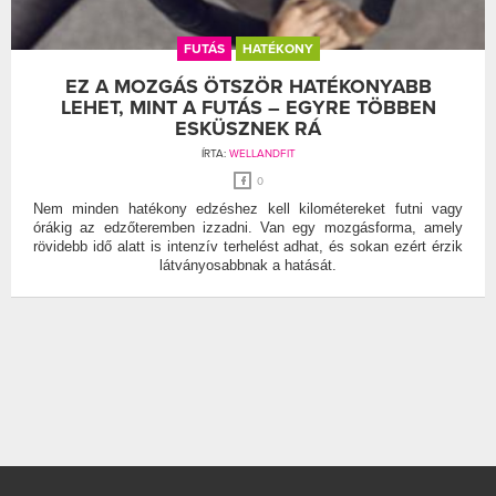
FUTÁS
HATÉKONY
EZ A MOZGÁS ÖTSZÖR HATÉKONYABB
LEHET, MINT A FUTÁS – EGYRE TÖBBEN
ESKÜSZNEK RÁ
ÍRTA:
WELLANDFIT
0
Nem minden hatékony edzéshez kell kilométereket futni vagy
órákig az edzőteremben izzadni. Van egy mozgásforma, amely
rövidebb idő alatt is intenzív terhelést adhat, és sokan ezért érzik
látványosabbnak a hatását.