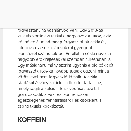
CÉKLA
Azt hitted, a
céklát
csak akkor érdemes
fogyasztani, ha vashiányod van? Egy 2013-as
kutatás során azt találták, hogy azok a futók, akik
két héten át mindennap fogyasztottak céklalét,
intenzív edzéseik után sokkal gyengébb
izomlázról számoltak be. Emellett a cékla növeli a
nagyobb erőkifejtésekkel szembeni tűréshatárt is.
Egy másik tanulmány szerint ugyanis a bio céklalét
fogyasztók 16%-kal tovább tudtak edzeni, mint a
vörös levet nem fogyasztó társaik. A cékla
ráadásul ásványi szilícium-dioxidot tartalmaz,
amely segíti a kalcium felszívódását, ezáltal
gondoskodik a váz- és izomrendszer
egészségének fenntartásáról, és csökkenti a
csontritkulás kockázatát.
KOFFEIN