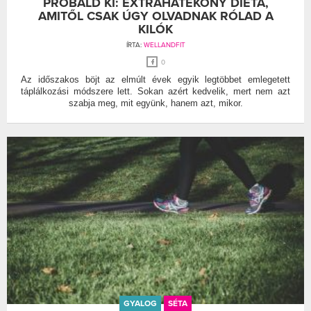
PRÓBÁLD KI: EXTRAHATÉKONY DIÉTA,
AMITŐL CSAK ÚGY OLVADNAK RÓLAD A
KILÓK
ÍRTA:
WELLANDFIT
0
Az időszakos böjt az elmúlt évek egyik legtöbbet emlegetett
táplálkozási módszere lett. Sokan azért kedvelik, mert nem azt
szabja meg, mit együnk, hanem azt, mikor.
GYALOG
SÉTA