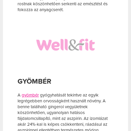
rostnak köszönhetően serkenti az emésztést és
fokozza az anyagcserét.
GYÖMBÉR
A
gyömbér
gyógyhatását tekintve az egyik
legrégebben orvosságként használt növény. A
benne található gingerol vegyületnek
köszönhetően, ugyanolyan hatásos
fájdalomcsillapító, mint az aszpirin. Az izomlázat
akár 24%-kal is képes csökkenteni, ráadásul az
aszpirinnel ellentétben természetes módon.