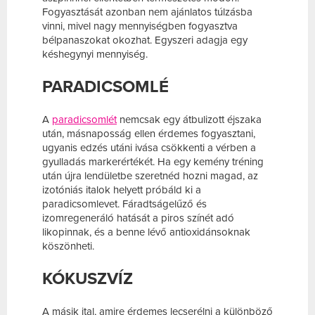
Fogyasztását azonban nem ajánlatos túlzásba
vinni, mivel nagy mennyiségben fogyasztva
bélpanaszokat okozhat. Egyszeri adagja egy
késhegynyi mennyiség.
PARADICSOMLÉ
A
paradicsomlét
nemcsak egy átbulizott éjszaka
után, másnaposság ellen érdemes fogyasztani,
ugyanis edzés utáni ivása csökkenti a vérben a
gyulladás markerértékét. Ha egy kemény tréning
után újra lendületbe szeretnéd hozni magad, az
izotóniás italok helyett próbáld ki a
paradicsomlevet. Fáradtságelűző és
izomregeneráló hatását a piros színét adó
likopinnak, és a benne lévő antioxidánsoknak
köszönheti.
KÓKUSZVÍZ
A másik ital, amire érdemes lecserélni a különböző