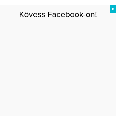
X
Kövess Facebook-on!
DIÉTA
FOGYÁS
EDZÉS
ZSÍRÉGETÉS
KEREKFENÉK
HASIZOM
FEHÉRJE
Főoldal
>
MOZGÁS
>
6 házi gyógymód izomlázra
6 HÁZI GYÓGYMÓD IZOMLÁZRA