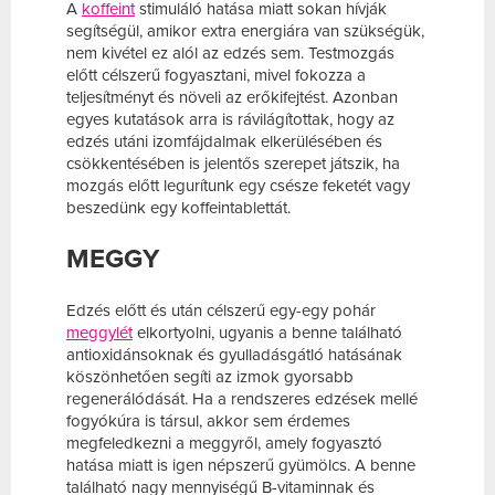
A
koffeint
stimuláló hatása miatt sokan hívják
segítségül, amikor extra energiára van szükségük,
nem kivétel ez alól az edzés sem. Testmozgás
előtt célszerű fogyasztani, mivel fokozza a
teljesítményt és növeli az erőkifejtést. Azonban
egyes kutatások arra is rávilágítottak, hogy az
edzés utáni izomfájdalmak elkerülésében és
csökkentésében is jelentős szerepet játszik, ha
mozgás előtt legurítunk egy csésze feketét vagy
beszedünk egy koffeintablettát.
MEGGY
Edzés előtt és után célszerű egy-egy pohár
meggylét
elkortyolni, ugyanis a benne található
antioxidánsoknak és gyulladásgátló hatásának
köszönhetően segíti az izmok gyorsabb
regenerálódását. Ha a rendszeres edzések mellé
fogyókúra is társul, akkor sem érdemes
megfeledkezni a meggyről, amely fogyasztó
hatása miatt is igen népszerű gyümölcs. A benne
található nagy mennyiségű B-vitaminnak és