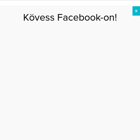
X
Kövess Facebook-on!
DIÉTA
FOGYÁS
EDZÉS
ZSÍRÉGETÉS
KEREKFENÉK
HASIZOM
FEHÉRJE
Főoldal
>
DIÉTA
>
Étrend-kiegészítők sport mellé – így válassz
ÉTREND-KIEGÉSZÍTŐK SPORT MELLÉ – ÍGY