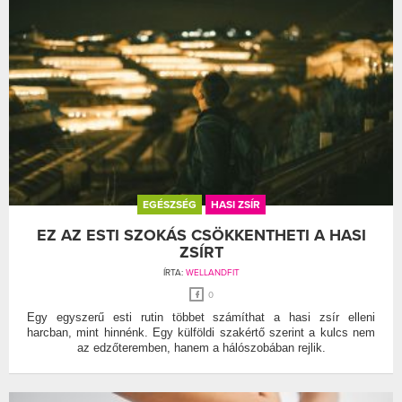
EGÉSZSÉG
HASI ZSÍR
EZ AZ ESTI SZOKÁS CSÖKKENTHETI A HASI
ZSÍRT
ÍRTA:
WELLANDFIT
0
Egy egyszerű esti rutin többet számíthat a hasi zsír elleni
harcban, mint hinnénk. Egy külföldi szakértő szerint a kulcs nem
az edzőteremben, hanem a hálószobában rejlik.