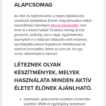
ALAPCSOMAG
Az első és legfontosabb a helyes táplálkozási
szokások kialakítása! Ennek megvalósulása nélkül
használhatsz bármilyen
étrend-kiegészítő
t, nem
éred el a kívánt hatást! Továbbá mindig át kell
gondolni, szükség van-e rájuk, egyértelműen
bizonyított-e a hatásuk! Választás előtt érdemes
sporttáplálkozással foglalkozó dietetikussal és
edzővel
konzultálni
, illetve az sem árt, ha egy
orvos véleményét is kikéred.
LÉTEZNEK OLYAN
KÉSZÍTMÉNYEK, MELYEK
HASZNÁLATA MINDEN AKTÍV
ÉLETET ÉLŐNEK AJÁNLHATÓ.
ízületvédő: glükozamin-szulfátot, kondroitin-
szulfátot, MSM-et egyidejűleg tartalmazó