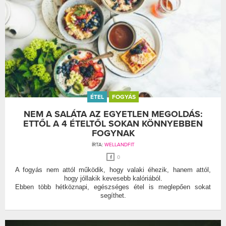
ÉTEL
FOGYÁS
NEM A SALÁTA AZ EGYETLEN MEGOLDÁS:
ETTŐL A 4 ÉTELTŐL SOKAN KÖNNYEBBEN
FOGYNAK
ÍRTA:
WELLANDFIT
0
A fogyás nem attól működik, hogy valaki éhezik, hanem attól,
hogy jóllakik kevesebb kalóriából.
Ebben több hétköznapi, egészséges étel is meglepően sokat
segíthet.