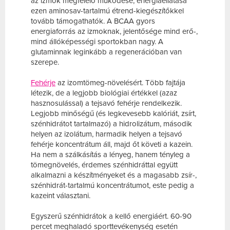
az izmok megfelelő működése, energiaellátása
ezen aminosav-tartalmú étrend-kiegészítőkkel
tovább támogathatók. A BCAA gyors
energiaforrás az izmoknak, jelentősége mind erő-,
mind állóképességi sportokban nagy. A
glutaminnak leginkább a regenerációban van
szerepe.
Fehérje
az izomtömeg-növelésért
. Több fajtája
létezik, de a legjobb biológiai értékkel (azaz
hasznosulással) a tejsavó fehérje rendelkezik.
Legjobb minőségű (és legkevesebb kalóriát, zsírt,
szénhidrátot tartalmazó) a hidrolizátum, második
helyen az izolátum, harmadik helyen a tejsavó
fehérje koncentrátum áll, majd őt követi a kazein.
Ha nem a szálkásítás a lényeg, hanem tényleg a
tömegnövelés, érdemes szénhidráttal együtt
alkalmazni a készítményeket és a magasabb zsír-,
szénhidrát-tartalmú koncentrátumot, este pedig a
kazeint választani.
Egyszerű szénhidrátok a kellő energiáért
. 60-90
percet meghaladó sporttevékenység esetén