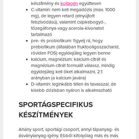
készítmény és
kollagén
együttesen
C-vitamin: nem kell megadózis (max. 1000
mg), de legyen retard (elnyújtott
felszívódású), valamint csipkebogyó-,
tőzegáfonya-vagy acerola-kivonatot
tartalmazó
pre- és probiotikum: figyelj rá, hogy
prebiotikum (általában fruktooligoszacharid,
röviden FOS) egyidejűleg legyen benne
kalcium, magnézium: kalcium-citrát és
magnézium-citrát formulát válassz, mindig
egyidejűleg kell őket alkalmazni, 2:1
arányban (a kalcium javára)
D-vitamin: leginkább télen és tavasszal, de
kisebb dózisban nyáron is alkalmazható
SPORTÁGSPECIFIKUS
KÉSZÍTMÉNYEK
Ahány sport, sportági csoport, annyi tápanyag- és
ásványianyag-igény. Ebből kifolyólag más és más