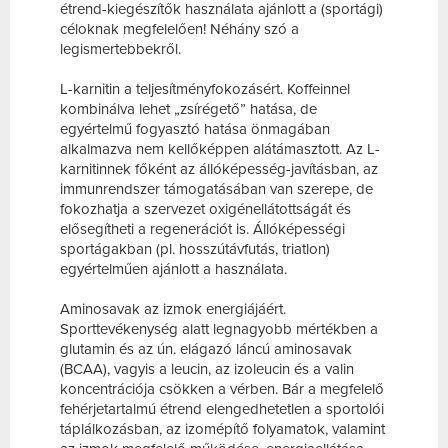
étrend-kiegészítők használata ajánlott a (sportági)
céloknak megfelelően! Néhány szó a
legismertebbekről.
L-karnitin a teljesítményfokozásért
. Koffeinnel
kombinálva lehet „zsírégető” hatása, de
egyértelmű fogyasztó hatása önmagában
alkalmazva nem kellőképpen alátámasztott. Az L-
karnitinnek főként az állóképesség-javításban, az
immunrendszer támogatásában van szerepe, de
fokozhatja a szervezet oxigénellátottságát és
elősegítheti a regenerációt is. Állóképességi
sportágakban (pl. hosszútávfutás, triatlon)
egyértelműen ajánlott a használata.
Aminosavak az izmok energiájáért
.
Sporttevékenység alatt legnagyobb mértékben a
glutamin és az ún. elágazó láncú aminosavak
(BCAA), vagyis a leucin, az izoleucin és a valin
koncentrációja csökken a vérben. Bár a megfelelő
fehérjetartalmú étrend elengedhetetlen a sportolói
táplálkozásban, az izomépítő folyamatok, valamint