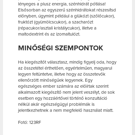
lényeges a plusz energia, szénhidrát pótlása!
Elsősorban az egyszerű szénhidrátokat részesítsd
előnyben, úgymint például a glükózt (szőlőcukor),
fruktózt (gyümölcscukor), a szacharózt
(répacukor/asztali kristálycukor), illetve a
maltodextrint és az izomaltulózt.
MINŐSÉGI SZEMPONTOK
Ha kiegészítőt választasz, mindig figyelj oda, hogy
az összetétel érthetően, egyértelműen, magyarul
legyen feltüntetve, illetve hogy az összetevők
ellenőrzött minőségűek legyenek. Egy
egészséges ember számára az előírtak szerint
alkalmazott kiegészítő nem jelent veszélyt, de sok
esetben egy hozzáértővel történő konzultáció
nélkül akár egészségügyi problémák is
jelentkezhetnek a nem megfelelő használat miatt.
Fotó: 123RF