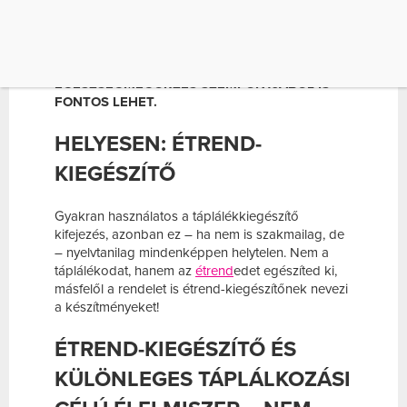
FONTOS MEGJEGYEZNED, HOGY A LEGTÖBB
KÉSZÍTMÉNY (PL. ÍZÜLETVÉDŐ,
ANTIOXIDÁNS-KOMPLEXEK) NEMCSAK A
TELJESÍTMÉNYRE VAN HATÁSSAL, HANEM
EGÉSZSÉGMEGŐRZÉS SZEMPONTJÁBÓL IS
FONTOS LEHET.
HELYESEN: ÉTREND-
KIEGÉSZÍTŐ
Gyakran használatos a táplálékkiegészítő
kifejezés, azonban ez – ha nem is szakmailag, de
– nyelvtanilag mindenképpen helytelen. Nem a
táplálékodat, hanem az
étrend
edet egészíted ki,
másfelől a rendelet is étrend-kiegészítőnek nevezi
a készítményeket!
ÉTREND-KIEGÉSZÍTŐ ÉS
KÜLÖNLEGES TÁPLÁLKOZÁSI