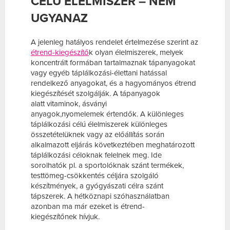
CÉLÚ ÉLELMISZER – NEM
UGYANAZ
A jelenleg hatályos rendelet értelmezése szerint az
étrend-kiegészítő
k olyan élelmiszerek, melyek
koncentrált formában tartalmaznak tápanyagokat
vagy egyéb táplálkozási-élettani hatással
rendelkező anyagokat, és a hagyományos étrend
kiegészítését szolgálják. A tápanyagok
alatt
vitaminok
,
ásványi
anyagok
,
nyomelemek
értendők. A különleges
táplálkozási célú élelmiszerek különleges
összetételüknek vagy az előállítás során
alkalmazott eljárás következtében meghatározott
táplálkozási céloknak felelnek meg. Ide
sorolhatók pl. a sportolóknak szánt termékek,
testtömeg-csökkentés céljára szolgáló
készítmények, a gyógyászati célra szánt
tápszerek. A hétköznapi szóhasználatban
azonban
ma már ezeket is étrend-
kiegészítőnek
hívjuk
.