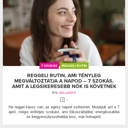
7 SZOKÁS
REGGELI RUTIN
REGGELI RUTIN, AMI TÉNYLEG
MEGVÁLTOZTATJA A NAPOD – 7 SZOKÁS,
AMIT A LEGSIKERESEBB NŐK IS KÖVETNEK
ÍRTA:
WELLANDFIT
0
Ha reggel káosz van, az egész napod széteshet. Mutatjuk azt a 7
apró, mégis erőteljes szokást, ami fókuszáltabbá, energikusabbá
és kiegyensúlyozottabbá tesz, már holnaptól.