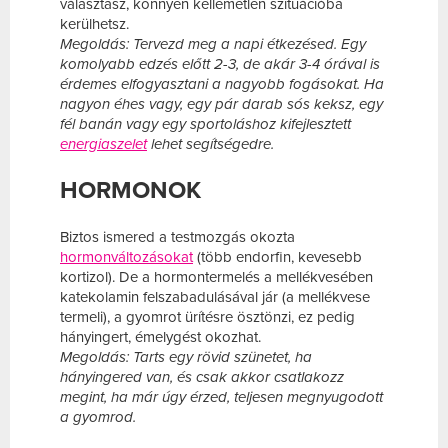
választasz, könnyen kellemetlen szituációba
kerülhetsz.
Megoldás: Tervezd meg a napi étkezésed. Egy
komolyabb edzés előtt 2-3, de akár 3-4 órával is
érdemes elfogyasztani a nagyobb fogásokat. Ha
nagyon éhes vagy, egy pár darab sós keksz, egy
fél banán vagy egy sportoláshoz kifejlesztett
energiaszelet
lehet segítségedre.
HORMONOK
Biztos ismered a testmozgás okozta
hormonváltozásokat
(több endorfin, kevesebb
kortizol). De a hormontermelés a mellékvesében
katekolamin felszabadulásával jár (a mellékvese
termeli), a gyomrot ürítésre ösztönzi, ez pedig
hányingert, émelygést okozhat.
Megoldás: Tarts egy rövid szünetet, ha
hányingered van, és csak akkor csatlakozz
megint, ha már úgy érzed, teljesen megnyugodott
a gyomrod.