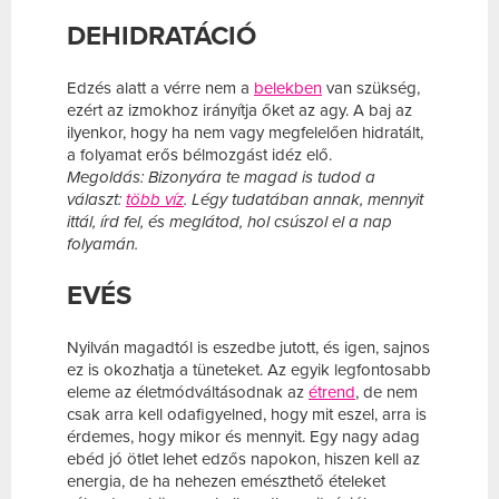
DEHIDRATÁCIÓ
Edzés alatt a vérre nem a
belekben
van szükség,
ezért az izmokhoz irányítja őket az agy. A baj az
ilyenkor, hogy ha nem vagy megfelelően hidratált,
a folyamat erős bélmozgást idéz elő.
Megoldás: Bizonyára te magad is tudod a
választ:
több víz
. Légy tudatában annak, mennyit
ittál, írd fel, és meglátod, hol csúszol el a nap
folyamán.
EVÉS
Nyilván magadtól is eszedbe jutott, és igen, sajnos
ez is okozhatja a tüneteket. Az egyik legfontosabb
eleme az életmódváltásodnak az
étrend
, de nem
csak arra kell odafigyelned, hogy mit eszel, arra is
érdemes, hogy mikor és mennyit. Egy nagy adag
ebéd jó ötlet lehet edzős napokon, hiszen kell az
energia, de ha nehezen emészthető ételeket