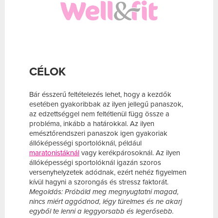
CÉLOK
Bár ésszerű feltételezés lehet, hogy a kezdők
esetében gyakoribbak az ilyen jellegű panaszok,
az edzettséggel nem feltétlenül függ össze a
probléma, inkább a határokkal. Az ilyen
emésztőrendszeri panaszok igen gyakoriak
állóképességi sportolóknál, például
maratonistáknál
vagy kerékpárosoknál. Az ilyen
állóképességi sportolóknál igazán szoros
versenyhelyzetek adódnak, ezért nehéz figyelmen
kívül hagyni a szorongás és stressz faktorát.
Megoldás: Próbáld meg megnyugtatni magad,
nincs miért aggódnod, légy türelmes és ne akarj
egyből te lenni a leggyorsabb és legerősebb.