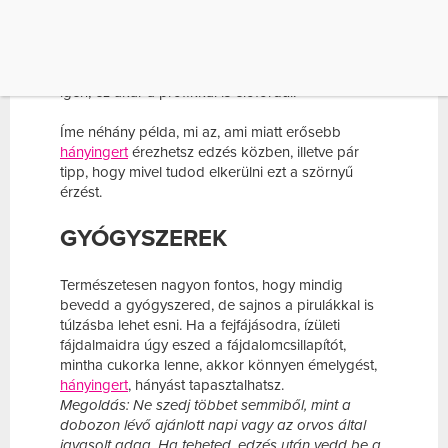
idő elteltével pedig azon kezdesz agyalni, mit
ehettél, amivel elcsaptad a gyomrod. Az igazság
azonban az, hogy semmivel, egyszerűen az erős
fizikai terhelés indukálta a hányingert, hányást, és
igen, ez akár a profikkal is előfordul.
Íme néhány példa, mi az, ami miatt erősebb
hányingert
érezhetsz edzés közben, illetve pár
tipp, hogy mivel tudod elkerülni ezt a szörnyű
érzést.
GYÓGYSZEREK
Természetesen nagyon fontos, hogy mindig
bevedd a gyógyszered, de sajnos a pirulákkal is
túlzásba lehet esni. Ha a fejfájásodra, ízületi
fájdalmaidra úgy eszed a fájdalomcsillapítót,
mintha cukorka lenne, akkor könnyen émelygést,
hányingert
, hányást tapasztalhatsz.
Megoldás: Ne szedj többet semmiből, mint a
dobozon lévő ajánlott napi vagy az orvos által
javasolt adag. Ha teheted, edzés után vedd be a