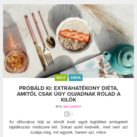
BÖJT
DIÉTA
PRÓBÁLD KI: EXTRAHATÉKONY DIÉTA,
AMITŐL CSAK ÚGY OLVADNAK RÓLAD A
KILÓK
ÍRTA:
WELLANDFIT
0
Az időszakos böjt az elmúlt évek egyik legtöbbet emlegetett
táplálkozási módszere lett. Sokan azért kedvelik, mert nem azt
szabja meg, mit együnk, hanem azt, mikor.