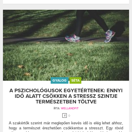
GYALOG
SÉTA
A PSZICHOLÓGUSOK EGYETÉRTENEK: ENNYI
IDŐ ALATT CSÖKKEN A STRESSZ SZINTJE
TERMÉSZETBEN TÖLTVE
ÍRTA:
WELLANDFIT
0
A szakértők szerint már meglepően kevés idő is elég lehet ahhoz,
hogy a természet érezhetően csökkentse a stresszt. Egy rövid