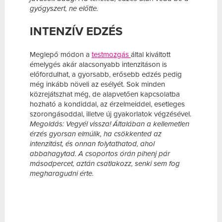
gyógyszert, ne előtte.
INTENZÍV EDZÉS
Meglepő módon a
testmozgás
által kiváltott
émelygés akár alacsonyabb intenzitáson is
előfordulhat, a gyorsabb, erősebb edzés pedig
még inkább növeli az esélyét. Sok minden
közrejátszhat még, de alapvetően kapcsolatba
hozható a kondiddal, az érzelmeiddel, esetleges
szorongásoddal, illetve új gyakorlatok végzésével.
Megoldás: Vegyél vissza! Általában a kellemetlen
érzés gyorsan elmúlik, ha csökkented az
intenzitást, és onnan folytathatod, ahol
abbahagytad. A csoportos órán pihenj pár
másodpercet, aztán csatlakozz, senki sem fog
megharagudni érte.