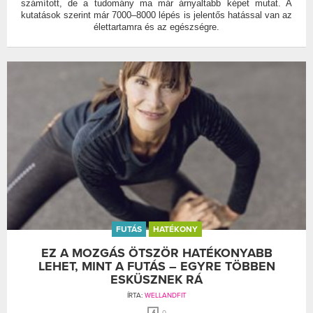
számított, de a tudomány ma már árnyaltabb képet mutat. A
kutatások szerint már 7000–8000 lépés is jelentős hatással van az
élettartamra és az egészségre.
FUTÁS
HATÉKONY
EZ A MOZGÁS ÖTSZÖR HATÉKONYABB
LEHET, MINT A FUTÁS – EGYRE TÖBBEN
ESKÜSZNEK RÁ
ÍRTA:
WELLANDFIT