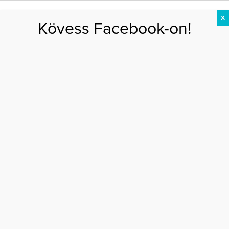
X
Kövess Facebook-on!
DIÉTA
FOGYÁS
EDZÉS
ZSÍRÉGETÉS
KEREKFENÉK
HASIZOM
FEHÉRJE
Főoldal
>
MOZGÁS
>
Ezért lehet néha hányingered edzés alatt
EZÉRT LEHET NÉHA HÁNYINGERED EDZÉS