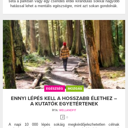
séta a parkban vagy egy csendes erdei kirándulás sokkal nagyobb
hatással lehet a mentális egészségre, mint azt sokan gondolnák.
EGÉSZSÉG
MOZGÁS
ENNYI LÉPÉS KELL A HOSSZABB ÉLETHEZ –
A KUTATÓK EGYETÉRTENEK
ÍRTA:
WELLANDFIT
0
A napi 10 000 lépés sokáig megkérdőjelezhetetlen célnak