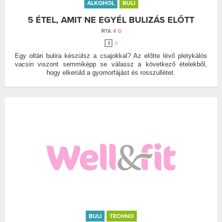
ALKOHOL
BULI
5 ÉTEL, AMIT NE EGYÉL BULIZÁS ELŐTT
ÍRTA:
K G
0
Egy oltári bulira készülsz a csajokkal? Az előtte lévő pletykálós
vacsin viszont semmiképp se válassz a következő ételekből,
hogy elkerüld a gyomorfájást és rosszullétet.
BULI
TECHNO