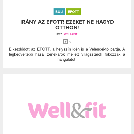
BULI
EFOTT
IRÁNY AZ EFOTT! EZEKET NE HAGYD
OTTHON!
ÍRTA:
WELL&FIT
0
Elkezdődött az EFOTT, a helyszín idén is a Velencei-tó partja. A
legkedveltebb hazai zenekarok mellett világsztárok fokozzák a
hangulatot.