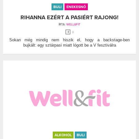
BULI
ÉNEKESNŐ
RIHANNA EZÉRT A PASIÉRT RAJONG!
ÍRTA:
WELL&FIT
0
Sokan még mindig nem hiszik el, hogy a backstage-ben
bujkált: egy sztárpasi miatt lógott be a V fesztiválra
ALKOHOL
BULI