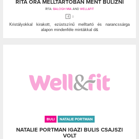
RITA ORA MELLTARTÓBAN MENT BULIZNI
ÍRTA:
BALOGH MIA
AND
WELL&FIT
0
Kristályokkal kirakott, ezüstszínű melltartó és narancssárga
alapon mindenféle mintákkal d&
BULI
NATALIE PORTMAN
NATALIE PORTMAN IGAZI BULIS CSAJSZI
VOLT