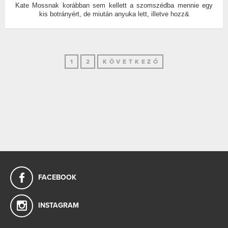
Kate Mossnak korábban sem kellett a szomszédba mennie egy
kis botrányért, de miután anyuka lett, illetve hozz&
1
2
KÖVETKEZŐ
FACEBOOK
INSTAGRAM