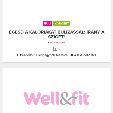
BULI
KONCERT
ÉGESD A KALÓRIÁKAT BULIZÁSSAL: IRÁNY A
SZIGET!
ÍRTA:
WELL&FIT
0
Elkezdődött a legnagyobb fesztivál: itt a #Sziget2018!