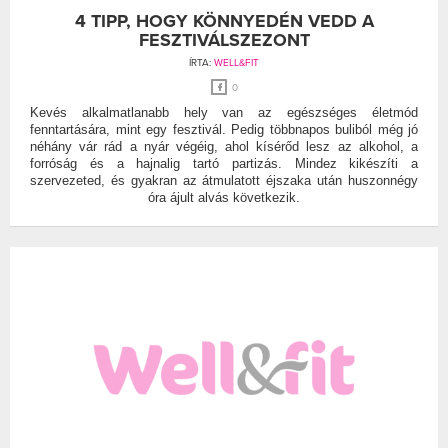
4 TIPP, HOGY KÖNNYEDÉN VEDD A
FESZTIVÁLSZEZONT
ÍRTA:
WELL&FIT
0
Kevés alkalmatlanabb hely van az egészséges életmód
fenntartására, mint egy fesztivál. Pedig többnapos buliból még jó
néhány vár rád a nyár végéig, ahol kísérőd lesz az alkohol, a
forróság és a hajnalig tartó partizás. Mindez kikészíti a
szervezeted, és gyakran az átmulatott éjszaka után huszonnégy
óra ájult alvás következik.