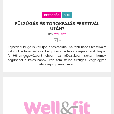
BETEGSÉG
BULI
FÜLZÚGÁS ÉS TOROKFÁJÁS FESZTIVÁL
UTÁN?
ÍRTA:
WELL&FIT
0
Zajvédő füldugó is kerüljön a táskánkba, ha több napos fesztiválra
indulunk – tanácsolja dr. Fülöp Györgyi fül-orr-gégész, audiológus.
A Fül-orr-gégeközpont ebben az időszakban sokan kérnek
segítséget a zajos napok után sem szűnő fülzúgás, vagy egyéb
felső légúti panasz miatt.