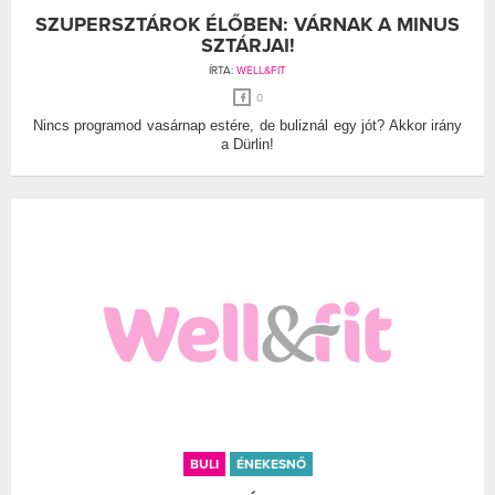
SZUPERSZTÁROK ÉLŐBEN: VÁRNAK A MINUS
SZTÁRJAI!
ÍRTA:
WELL&FIT
0
Nincs programod vasárnap estére, de buliznál egy jót? Akkor irány
a Dürlin!
BULI
ÉNEKESNŐ