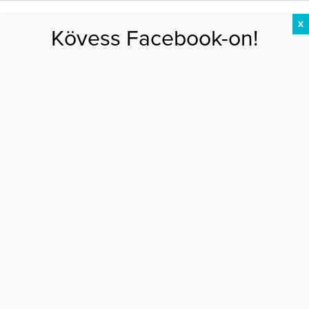
X
Kövess Facebook-on!
DIÉTA
FOGYÁS
EDZÉS
ZSÍRÉGETÉS
KEREKFENÉK
HASIZOM
FEHÉRJE
buli