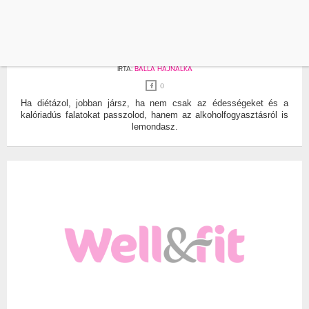
ALKOHOL
BULI
EZÉRT NE FOGYASSZ ALKOHOLT, HA
DIÉTÁZOL!
ÍRTA:
BALLA HAJNALKA
0
Ha diétázol, jobban jársz, ha nem csak az édességeket és a
kalóriadús falatokat passzolod, hanem az alkoholfogyasztásról is
lemondasz.