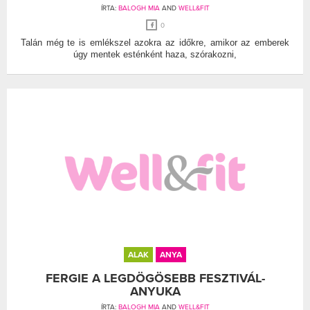
ÍRTA:
BALOGH MIA
AND
WELL&FIT
0
Talán még te is emlékszel azokra az időkre, amikor az emberek
úgy mentek esténként haza, szórakozni,
ALAK
ANYA
FERGIE A LEGDÖGÖSEBB FESZTIVÁL-
ANYUKA
ÍRTA:
BALOGH MIA
AND
WELL&FIT