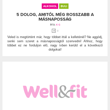
ALKOHOL
BULI
5 DOLOG, AMITŐL MÉG ROSSZABB A
MÁSNAPOSSÁG
ÍRTA:
K G
0
Veled is megtörtént már, hogy többet ittál a kelleténél? Ne aggódj,
senki sem szeret a másnaposságtól szenvedni! Ahhoz, hogy
többet ez ne forduljon elő, nagy ívben kerüld el a következő
dolgokat!