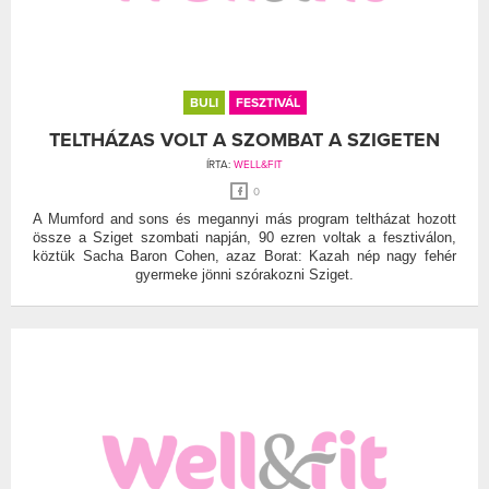
BULI
FESZTIVÁL
TELTHÁZAS VOLT A SZOMBAT A SZIGETEN
ÍRTA:
WELL&FIT
0
A Mumford and sons és megannyi más program teltházat hozott
össze a Sziget szombati napján, 90 ezren voltak a fesztiválon,
köztük Sacha Baron Cohen, azaz Borat: Kazah nép nagy fehér
gyermeke jönni szórakozni Sziget.