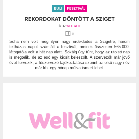
BULI
FESZTIVÁL
REKORDOKAT DÖNTÖTT A SZIGET
ÍRTA:
WELL&FIT
0
Soha nem volt még ilyen nagy érdeklődés a Szigetre, három
teltházas napot számlált a fesztivál, aminek összesen 565.000
látogatója volt a hét nap alatt. Sokáig úgy tűnt, hogy az utolsó nap
is megtelik, de az eső egy kicsit beleszólt. A szervezők már jövő
évet tervezik, a főszervező tájékoztatása szerint az első nagy név
már kb. egy hónap múlva ismert lehet.