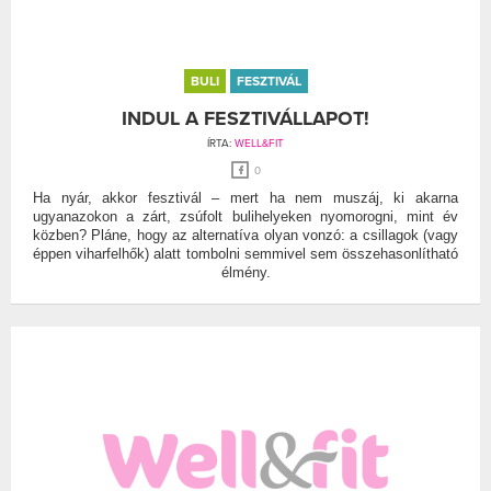
BULI
FESZTIVÁL
INDUL A FESZTIVÁLLAPOT!
ÍRTA:
WELL&FIT
0
Ha nyár, akkor fesztivál – mert ha nem muszáj, ki akarna
ugyanazokon a zárt, zsúfolt bulihelyeken nyomorogni, mint év
közben? Pláne, hogy az alternatíva olyan vonzó: a csillagok (vagy
éppen viharfelhők) alatt tombolni semmivel sem összehasonlítható
élmény.