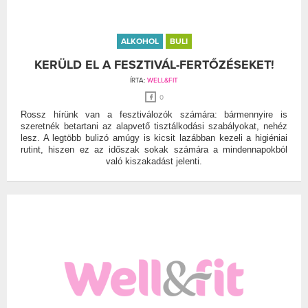
ALKOHOL
BULI
KERÜLD EL A FESZTIVÁL-FERTŐZÉSEKET!
ÍRTA:
WELL&FIT
0
Rossz hírünk van a fesztiválozók számára: bármennyire is
szeretnék betartani az alapvető tisztálkodási szabályokat, nehéz
lesz. A legtöbb bulizó amúgy is kicsit lazábban kezeli a higiéniai
rutint, hiszen ez az időszak sokak számára a mindennapokból
való kiszakadást jelenti.