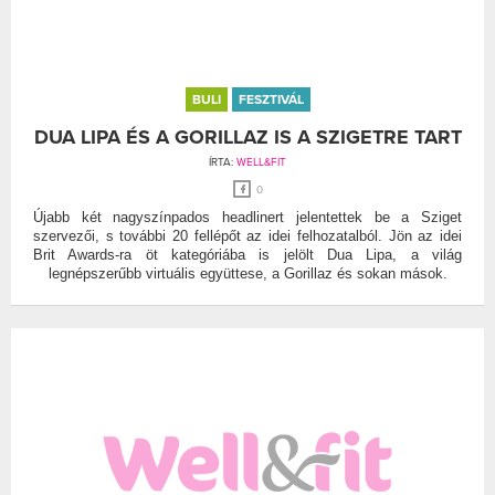
BULI
FESZTIVÁL
DUA LIPA ÉS A GORILLAZ IS A SZIGETRE TART
ÍRTA:
WELL&FIT
0
Újabb két nagyszínpados headlinert jelentettek be a Sziget
szervezői, s további 20 fellépőt az idei felhozatalból. Jön az idei
Brit Awards-ra öt kategóriába is jelölt Dua Lipa, a világ
legnépszerűbb virtuális együttese, a Gorillaz és sokan mások.