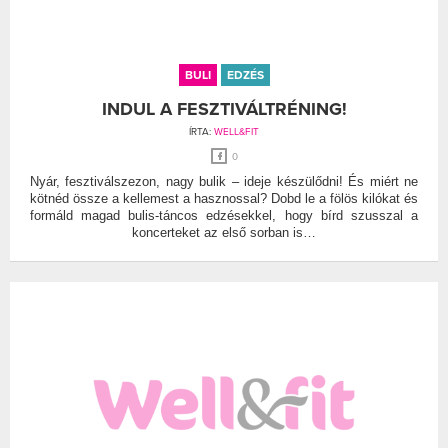
BULI
EDZÉS
INDUL A FESZTIVÁLTRÉNING!
ÍRTA:
WELL&FIT
0
Nyár, fesztiválszezon, nagy bulik – ideje készülődni! És miért ne
kötnéd össze a kellemest a hasznossal? Dobd le a fölös kilókat és
formáld magad bulis-táncos edzésekkel, hogy bírd szusszal a
koncerteket az első sorban is…