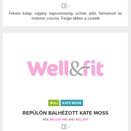
0
Fekete kalap, vagány napszemüveg, színes póló, farmersort és
motoros csizma. Fergie ebben a szerelé
BULI
KATE MOSS
REPÜLŐN BALHÉZOTT KATE MOSS
ÍRTA:
BALOGH MIA
AND
WELL&FIT
0