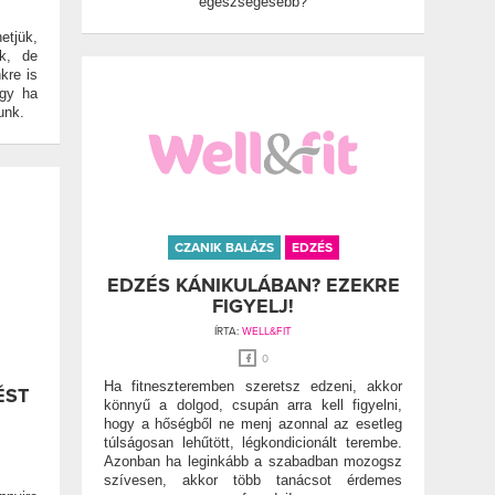
egészségesebb?
etjük,
nk, de
kre is
agy ha
unk.
CZANIK BALÁZS
EDZÉS
EDZÉS KÁNIKULÁBAN? EZEKRE
FIGYELJ!
ÍRTA:
WELL&FIT
0
Ha fitneszteremben szeretsz edzeni, akkor
ÉST
könnyű a dolgod, csupán arra kell figyelni,
hogy a hőségből ne menj azonnal az esetleg
túlságosan lehűtött, légkondicionált terembe.
Azonban ha leginkább a szabadban mozogsz
szívesen, akkor több tanácsot érdemes