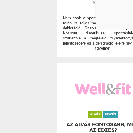
ÍRTA:
WELL&FIT
0
Nem csak a sportban, hanem akár a 
terén is teljesítménycsökkenéshez v
dehidráció. Szarka Dorottya, a Sport
Központ dietetikusa, sporttáplálk
szakértője a megfelelő folyadékfogy
jelentőségére és a dehidráció jeleire hívt
figyelmet.
ALVÁS
EDZÉS
AZ ALVÁS FONTOSABB, M
AZ EDZÉS?