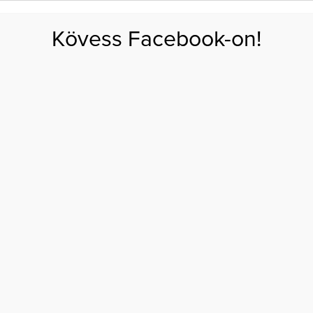
FOGYÁS
EDZÉS
ZSÍRÉGETÉS
KEREKFENÉK
HASIZOM
FEHÉRJE
SZÉNHID
Kövess Facebook-on!
GÁS
EGÉSZSÉG
ÉTRENDEK
SZÉPSÉG
AKTUÁLIS
EDZÉS
ENERGIA
LUSTASÁG VAGY