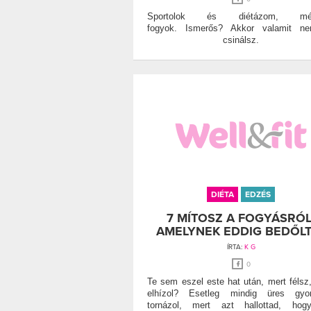
Sportolok és diétázom, mé
fogyok. Ismerős? Akkor valamit ne
csinálsz.
DIÉTA
EDZÉS
7 MÍTOSZ A FOGYÁSRÓL
AMELYNEK EDDIG BEDŐLT
ÍRTA:
K G
0
Te sem eszel este hat után, mert félsz
elhízol? Esetleg mindig üres gyom
tornázol, mert azt hallottad, hog