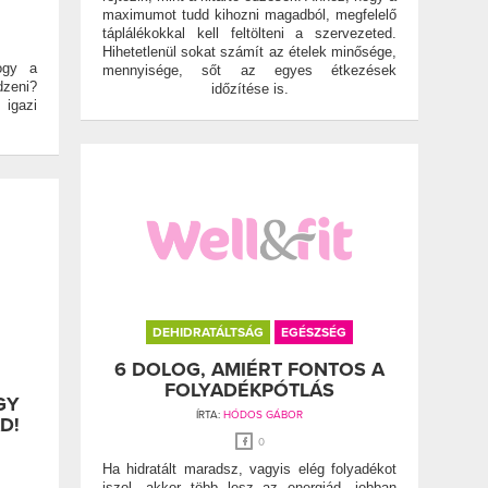
maximumot tudd kihozni magadból, megfelelő
táplálékokkal kell feltölteni a szervezeted.
Hihetetlenül sokat számít az ételek minősége,
hogy a
mennyisége, sőt az egyes étkezések
dzeni?
időzítése is.
 igazi
DEHIDRATÁLTSÁG
EGÉSZSÉG
6 DOLOG, AMIÉRT FONTOS A
FOLYADÉKPÓTLÁS
GY
ÍRTA:
HÓDOS GÁBOR
D!
0
Ha hidratált maradsz, vagyis elég folyadékot
iszol, akkor több lesz az energiád, jobban