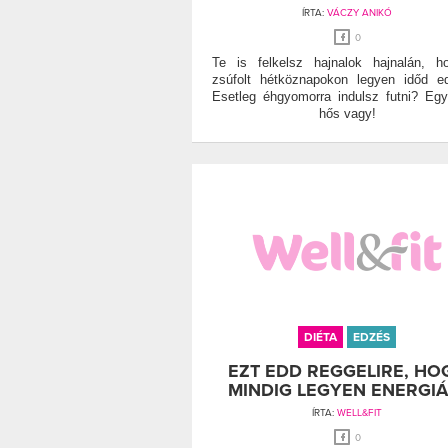
ÍRTA:
VÁCZY ANIKÓ
0
Te is felkelsz hajnalok hajnalán, 
zsúfolt hétköznapokon legyen időd e
Esetleg éhgyomorra indulsz futni? Egy
hős vagy!
DIÉTA
EDZÉS
EZT EDD REGGELIRE, HO
MINDIG LEGYEN ENERGIÁ
ÍRTA:
WELL&FIT
0