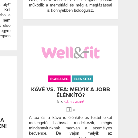
ály!”
működik a memóriád és még a megfázással
” Két
is könnyebben boldogulsz.
ahol a
g nem
p első
gyre
legyen
EGÉSZSÉG
ÉLÉNKÍTŐ
KÁVÉ VS. TEA: MELYIK A JOBB
ÉLÉNKÍTŐ?
ÍRTA:
VÁCZY ANIKÓ
0
A tea és a kávé is élénkítő és testet-lelket
 A
melengető hatással rendelkezik, mégis
EN!
mindannyiunknak megvan a személyes
kedvence. De vajon melyik az