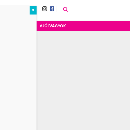
X
RÁT
CUKOR
FOGADOM
#JÓLVAGYOK