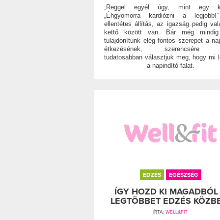
„Reggel egyél úgy, mint egy kir
„Éhgyomorra kardiózni a legjobb!
ellentétes állítás, az igazság pedig val
kettő között van. Bár még mindi
tulajdonítunk elég fontos szerepet a na
étkezésének, szerencsére e
tudatosabban választjuk meg, hogy mi 
a napindító falat.
EDZÉS
EGÉSZSÉG
ÍGY HOZD KI MAGADBÓL
LEGTÖBBET EDZÉS KÖZB
ÍRTA:
WELL&FIT