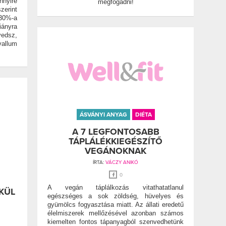
nyire
megfogadni!
zerint
 30%-a
ányra
vedsz,
vallum
ÁSVÁNYI ANYAG
DIÉTA
A 7 LEGFONTOSABB
TÁPLÁLÉKKIEGÉSZÍTŐ
VEGÁNOKNAK
ÍRTA:
VÁCZY ANIKÓ
0
A vegán táplálkozás vitathatatlanul
KÜL
egészséges a sok zöldség, hüvelyes és
gyümölcs fogyasztása miatt. Az állati eredetű
élelmiszerek mellőzésével azonban számos
kiemelten fontos tápanyagból szenvedhetünk