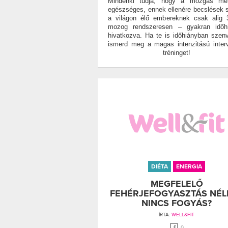
Mindenki tudja, hogy a mozgás men
egészséges, ennek ellenére becslések s
a világon élő embereknek csak alig
mozog rendszeresen – gyakran időhi
hivatkozva. Ha te is időhiányban szen
ismerd meg a magas intenzitású inter
tréninget!
DIÉTA
ENERGIA
MEGFELELŐ
FEHÉRJEFOGYASZTÁS NÉL
NINCS FOGYÁS?
ÍRTA:
WELL&FIT
0