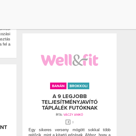
hónapok után ismét nagy lendületet igényel
tőlünk. Ezek a hónapok talán a leginkább
aktívak az évben, telve felfrissült energiákkal
munka
vágunk bele új terveink megvalósításába.
ezet a
orvosi
ozási
asztás
a fel a
BANÁN
BROKKOLI
A 9 LEGJOBB
TELJESÍTMÉNYJAVÍTÓ
TÁPLÁLÉK FUTÓKNAK
ÍRTA:
VÁCZY ANIKÓ
0
INT
Egy sikeres verseny mögött sokkal több
rejtőzik, mint a kitartó edzések. Ahhoz, hogy a