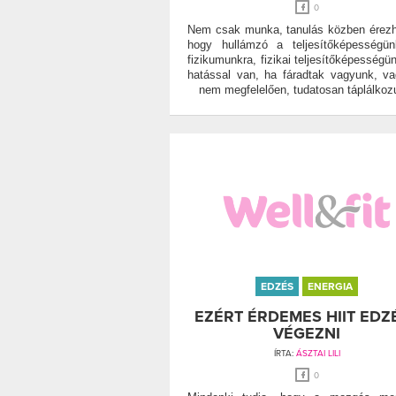
0
Nem csak munka, tanulás közben érezh
hogy hullámzó a teljesítőképességü
fizikumunkra, fizikai teljesítőképességün
hatással van, ha fáradtak vagyunk, v
nem megfelelően, tudatosan táplálkoz
EDZÉS
ENERGIA
EZÉRT ÉRDEMES HIIT EDZ
VÉGEZNI
ÍRTA:
ÁSZTAI LILI
0