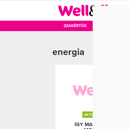
DIÉTA
SZAKÉRTŐK
DIÉTA
MOZ
energia
AKTIVITÁS
EDZÉS
ÍGY MARADJ MINDIG