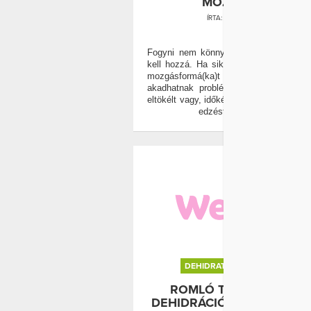
MOZGÁSBAN
ÍRTA:
HÓDOS GÁBOR
0
Fogyni nem könnyű, nagy akarat és ki
kell hozzá. Ha sikerült megfelelő étren
mozgásformá(ka)t találnod, akk
akadhatnak problémák. Bármilyen lel
eltökélt vagy, időként nehéz elindulni, v
edzést végigcsinálni.
DEHIDRATÁCIÓ
EGÉSZSÉG
ROMLÓ TELJESÍTMÉNY
DEHIDRÁCIÓ IS LEHET AZ 