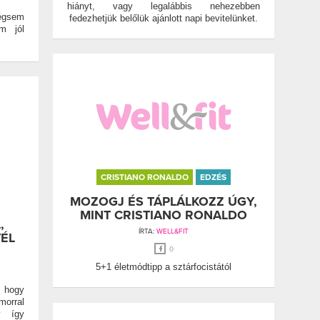
hiányt, vagy legalábbis nehezebben
gsem
fedezhetjük belőlük ajánlott napi bevitelünket.
m jól
CRISTIANO RONALDO
EDZÉS
MOZOGJ ÉS TÁPLÁLKOZZ ÚGY,
MINT CRISTIANO RONALDO
,
ÍRTA:
WELL&FIT
ÉL
0
5+1 életmódtipp a sztárfocistától
, hogy
orral
y így