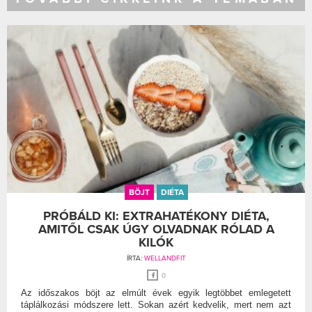
BÖJT
DIÉTA
PRÓBÁLD KI: EXTRAHATÉKONY DIÉTA,
AMITŐL CSAK ÚGY OLVADNAK RÓLAD A
KILÓK
ÍRTA:
WELLANDFIT
0
Az időszakos böjt az elmúlt évek egyik legtöbbet emlegetett
táplálkozási módszere lett. Sokan azért kedvelik, mert nem azt