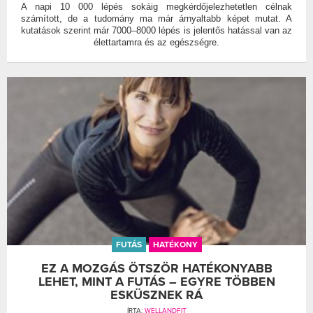
A napi 10 000 lépés sokáig megkérdőjelezhetetlen célnak
számított, de a tudomány ma már árnyaltabb képet mutat. A
kutatások szerint már 7000–8000 lépés is jelentős hatással van az
élettartamra és az egészségre.
FUTÁS
HATÉKONY
EZ A MOZGÁS ÖTSZÖR HATÉKONYABB
LEHET, MINT A FUTÁS – EGYRE TÖBBEN
ESKÜSZNEK RÁ
ÍRTA:
WELLANDFIT