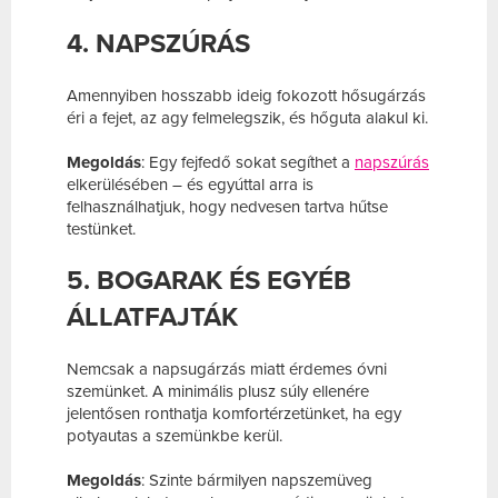
4. NAPSZÚRÁS
Amennyiben hosszabb ideig fokozott hősugárzás
éri a fejet, az agy felmelegszik, és hőguta alakul ki.
Megoldás
: Egy fejfedő sokat segíthet a
napszúrás
elkerülésében – és egyúttal arra is
felhasználhatjuk, hogy nedvesen tartva hűtse
testünket.
5. BOGARAK ÉS EGYÉB
ÁLLATFAJTÁK
Nemcsak a napsugárzás miatt érdemes óvni
szemünket. A minimális plusz súly ellenére
jelentősen ronthatja komfortérzetünket, ha egy
potyautas a szemünkbe kerül.
Megoldás
: Szinte bármilyen napszemüveg