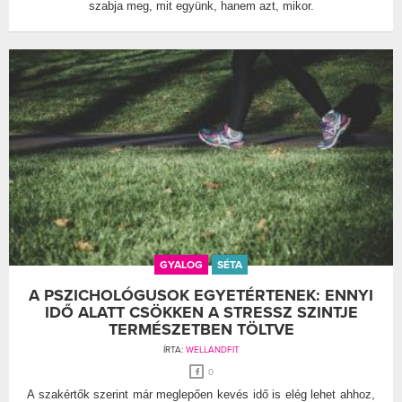
szabja meg, mit együnk, hanem azt, mikor.
GYALOG
SÉTA
A PSZICHOLÓGUSOK EGYETÉRTENEK: ENNYI
IDŐ ALATT CSÖKKEN A STRESSZ SZINTJE
TERMÉSZETBEN TÖLTVE
ÍRTA:
WELLANDFIT
0
A szakértők szerint már meglepően kevés idő is elég lehet ahhoz,