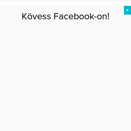
X
Kövess Facebook-on!
DIÉTA
FOGYÁS
EDZÉS
ZSÍRÉGETÉS
KEREKFENÉK
HASIZOM
FEHÉRJE
Főoldal
>
MOZGÁS
>
Ezekre figyelj, ha nyáron sportolsz
EZEKRE FIGYELJ, HA NYÁRON SPORTOLSZ