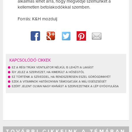
alkalmas lehet arra, hogy megvédje szemünket a
kellemetlen betolakodókkal szemben.
Forrás: K&H mozdulj
KAPCSOLÓDÓ CIKKEK
EZ A RÉGI TRÜKK VENTILÁTOR NÉLKÜL IS LEHŰTI A LAKÁST
ÍGY JELEZ A SZERVEZET, HA KIMERÜLT A HŐSÉGTŐL
EZ TÖRTÉNIK A SZÍVEDDEL, HA RENDSZERESEN ESZEL GÖRÖGDINNYÉT
EZEK A VITAMINOK HATÉKONYAN TÁMOGATJÁK A MÁJ EGÉSZSÉGÉT
EZÉRT JELENT OLYAN NAGY KIHÍVÁST A SZERVEZETNEK A LÉP GYÓGYULÁSA
TOVÁBBI CIKKEINK A TÉMÁBAN