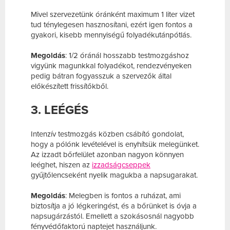
Mivel szervezetünk óránként maximum 1 liter vizet
tud ténylegesen hasznosítani, ezért igen fontos a
gyakori, kisebb mennyiségű folyadékutánpótlás.
Megoldás
: 1/2 óránál hosszabb testmozgáshoz
vigyünk magunkkal folyadékot, rendezvényeken
pedig bátran fogyasszuk a szervezők által
előkészített frissítőkből.
3. LEÉGÉS
Intenzív testmozgás közben csábító gondolat,
hogy a pólónk levételével is enyhítsük melegünket.
Az izzadt bőrfelület azonban nagyon könnyen
leéghet, hiszen az
izzadságcseppek
gyűjtőlencseként nyelik magukba a napsugarakat.
Megoldás
: Melegben is fontos a ruházat, ami
biztosítja a jó légkeringést, és a bőrünket is óvja a
napsugárzástól. Emellett a szokásosnál nagyobb
fényvédőfaktorú naptejet használjunk.