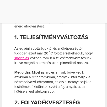
élvezetesen és problémamentesen teljenek az
edzéssel töltött órák. Tudd meg, mivel lehet
hatékonyan ellensúlyozni a növekvő
folyadékveszteséget, a test hőmérsékletének
gyors emelkedését vagy a nagyobb
energiafogyasztást.
1. TELJESÍTMÉNYVÁLTOZÁS
Az egyéni adottságoktól és állóképességtől
függően ezért már 20 ˚C fölött érzékelhetjük, hogy
sportolás
közben romlik a teljesítmény-kifejtésünk,
illetve megnő a terhelés utáni pihenőidő hossza.
Megoldás
: Mivel az arc és a nyak bővelkedik
azokban a receptorokban, amelyek informálják a
hőszabályozó központot, és ezzel befolyásolják a
testhőmérsékletünket, ezért a fej, a nyak, az arc
hűtése a leghatékonyabb.
2. FOLYADÉKVESZTESÉG