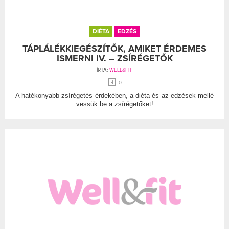
DIÉTA
EDZÉS
TÁPLÁLÉKKIEGÉSZÍTŐK, AMIKET ÉRDEMES
ISMERNI IV. – ZSÍRÉGETŐK
ÍRTA:
WELL&FIT
0
A hatékonyabb zsírégetés érdekében, a diéta és az edzések mellé
vessük be a zsírégetőket!