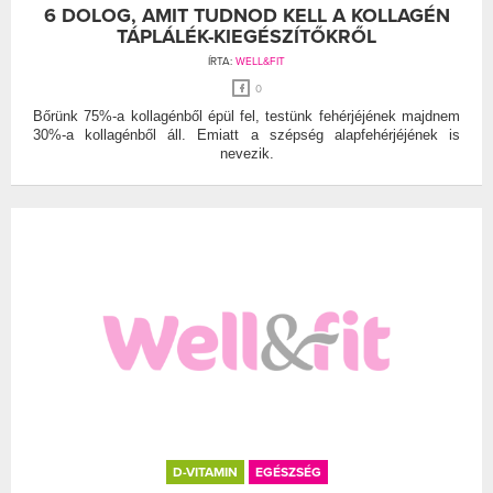
6 DOLOG, AMIT TUDNOD KELL A KOLLAGÉN
TÁPLÁLÉK-KIEGÉSZÍTŐKRŐL
ÍRTA:
WELL&FIT
0
Bőrünk 75%-a kollagénből épül fel, testünk fehérjéjének majdnem
30%-a kollagénből áll. Emiatt a szépség alapfehérjéjének is
nevezik.
D-VITAMIN
EGÉSZSÉG