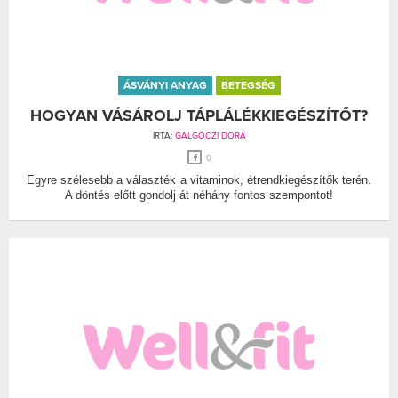
ÁSVÁNYI ANYAG
BETEGSÉG
HOGYAN VÁSÁROLJ TÁPLÁLÉKKIEGÉSZÍTŐT?
ÍRTA:
GALGÓCZI DÓRA
0
Egyre szélesebb a választék a vitaminok, étrendkiegészítők terén.
A döntés előtt gondolj át néhány fontos szempontot!