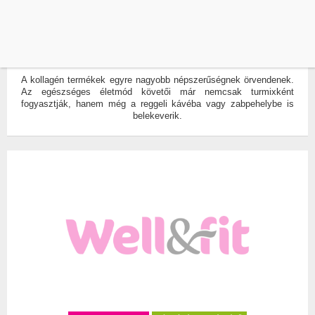
CUKORMENTES
FEHÉRJE
TÉNYLEG EGÉSZSÉGES A KOLLAGÉN?
ÍRTA:
VÁCZY ANIKÓ
0
A kollagén termékek egyre nagyobb népszerűségnek örvendenek.
Az egészséges életmód követői már nemcsak turmixként
fogyasztják, hanem még a reggeli kávéba vagy zabpehelybe is
belekeverik.