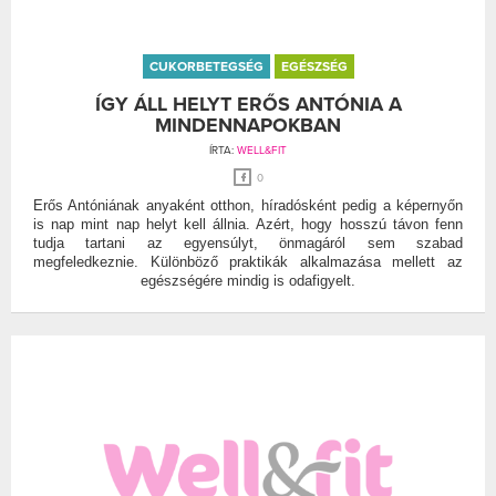
CUKORBETEGSÉG
EGÉSZSÉG
ÍGY ÁLL HELYT ERŐS ANTÓNIA A
MINDENNAPOKBAN
ÍRTA:
WELL&FIT
0
Erős Antóniának anyaként otthon, híradósként pedig a képernyőn
is nap mint nap helyt kell állnia. Azért, hogy hosszú távon fenn
tudja tartani az egyensúlyt, önmagáról sem szabad
megfeledkeznie. Különböző praktikák alkalmazása mellett az
egészségére mindig is odafigyelt.