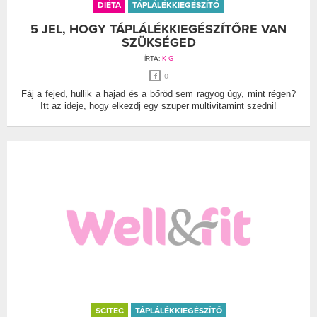
DIÉTA
TÁPLÁLÉKKIEGÉSZÍTŐ
5 JEL, HOGY TÁPLÁLÉKKIEGÉSZÍTŐRE VAN
SZÜKSÉGED
ÍRTA:
K G
0
Fáj a fejed, hullik a hajad és a bőröd sem ragyog úgy, mint régen?
Itt az ideje, hogy elkezdj egy szuper multivitamint szedni!
SCITEC
TÁPLÁLÉKKIEGÉSZÍTŐ