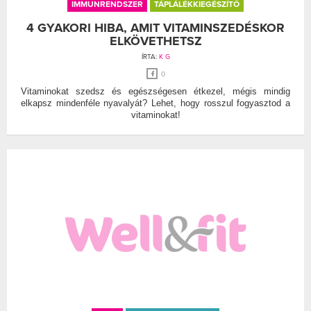
IMMUNRENDSZER
TÁPLÁLÉKKIEGÉSZÍTŐ
4 GYAKORI HIBA, AMIT VITAMINSZEDÉSKOR
ELKÖVETHETSZ
ÍRTA:
K G
0
Vitaminokat szedsz és egészségesen étkezel, mégis mindig
elkapsz mindenféle nyavalyát? Lehet, hogy rosszul fogyasztod a
vitaminokat!