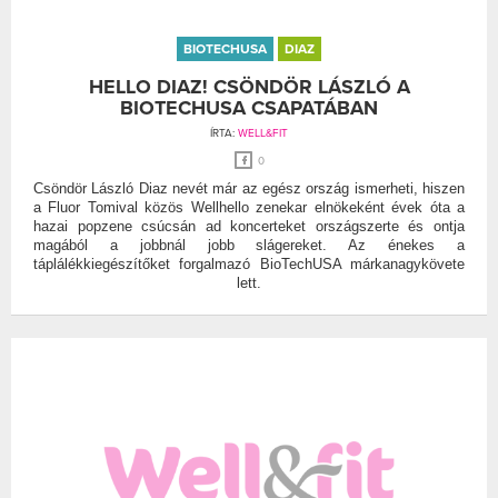
BIOTECHUSA
DIAZ
HELLO DIAZ! CSÖNDÖR LÁSZLÓ A
BIOTECHUSA CSAPATÁBAN
ÍRTA:
WELL&FIT
0
Csöndör László Diaz nevét már az egész ország ismerheti, hiszen
a Fluor Tomival közös Wellhello zenekar elnökeként évek óta a
hazai popzene csúcsán ad koncerteket országszerte és ontja
magából a jobbnál jobb slágereket. Az énekes a
táplálékkiegészítőket forgalmazó BioTechUSA márkanagykövete
lett.