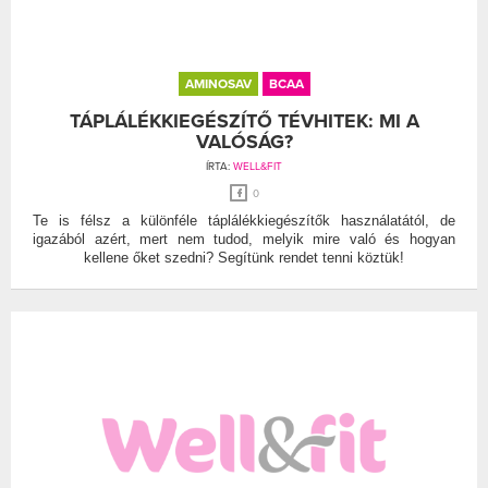
AMINOSAV
BCAA
TÁPLÁLÉKKIEGÉSZÍTŐ TÉVHITEK: MI A
VALÓSÁG?
ÍRTA:
WELL&FIT
0
Te is félsz a különféle táplálékkiegészítők használatától, de
igazából azért, mert nem tudod, melyik mire való és hogyan
kellene őket szedni? Segítünk rendet tenni köztük!