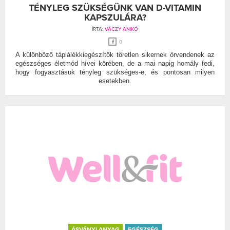
TÉNYLEG SZÜKSÉGÜNK VAN D-VITAMIN
KAPSZULÁRA?
ÍRTA:
VÁCZY ANIKÓ
0
A különböző táplálékkiegészítők töretlen sikernek örvendenek az
egészséges életmód hívei körében, de a mai napig homály fedi,
hogy fogyasztásuk tényleg szükséges-e, és pontosan milyen
esetekben.
ÁSVÁNYI ANYAG
EGÉSZSÉG