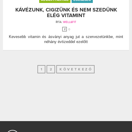
KÁVÉZUNK, CIGIZÜNK ÉS NEM SZEDÜNK
ELÉG VITAMINT
ÍRTA:
WELL&FIT
0
Kevesebb vitamin és ásványi anyag jut a szervezetünkbe, mint
néhány évtizeddel ezelőtt
1
2
KÖVETKEZŐ