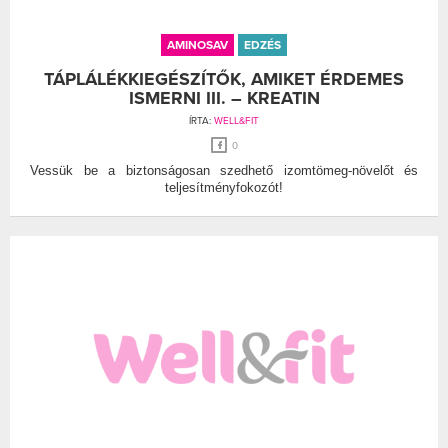
AMINOSAV
EDZÉS
TÁPLÁLÉKKIEGÉSZÍTŐK, AMIKET ÉRDEMES
ISMERNI III. – KREATIN
ÍRTA:
WELL&FIT
0
Vessük be a biztonságosan szedhető izomtömeg-növelőt és
teljesítményfokozót!