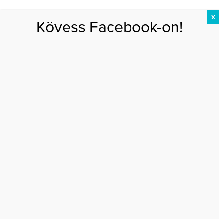
X
Kövess Facebook-on!
DIÉTA
FOGYÁS
EDZÉS
ZSÍRÉGETÉS
KEREKFENÉK
HASIZOM
FEHÉRJE
táplálékkiegészítő