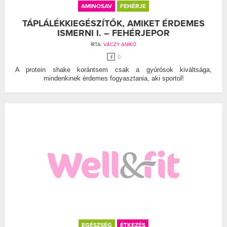
AMINOSAV
FEHÉRJE
TÁPLÁLÉKKIEGÉSZÍTŐK, AMIKET ÉRDEMES
ISMERNI I. – FEHÉRJEPOR
ÍRTA:
VÁCZY ANIKÓ
0
A protein shake korántsem csak a gyúrósok kiváltsága,
mindenkinek érdemes fogyasztania, aki sportol!
EGÉSZSÉG
ÉTKEZÉS