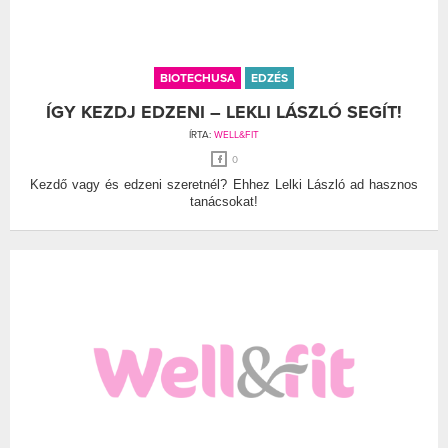
BIOTECHUSA
EDZÉS
ÍGY KEZDJ EDZENI – LEKLI LÁSZLÓ SEGÍT!
ÍRTA:
WELL&FIT
0
Kezdő vagy és edzeni szeretnél? Ehhez Lelki László ad hasznos
tanácsokat!