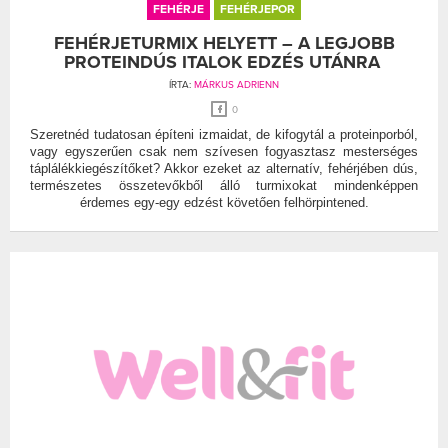
FEHÉRJE
FEHÉRJEPOR
FEHÉRJETURMIX HELYETT – A LEGJOBB
PROTEINDÚS ITALOK EDZÉS UTÁNRA
ÍRTA:
MÁRKUS ADRIENN
0
Szeretnéd tudatosan építeni izmaidat, de kifogytál a proteinporból,
vagy egyszerűen csak nem szívesen fogyasztasz mesterséges
táplálékkiegészítőket? Akkor ezeket az alternatív, fehérjében dús,
természetes összetevőkből álló turmixokat mindenképpen
érdemes egy-egy edzést követően felhörpintened.