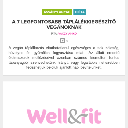
ÁSVÁNYI ANYAG
DIÉTA
A 7 LEGFONTOSABB TÁPLÁLÉKKIEGÉSZÍTŐ
VEGÁNOKNAK
ÍRTA:
VÁCZY ANIKÓ
0
A vegán táplálkozás vitathatatlanul egészséges a sok zöldség,
hüvelyes és gyümölcs fogyasztása miatt. Az állati eredetű
élelmiszerek mellőzésével azonban számos kiemelten fontos
tápanyagból szenvedhetünk hiányt, vagy legalábbis nehezebben
fedezhetjük belőlük ajánlott napi bevitelünket.