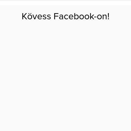
FOGYÁS
EDZÉS
ZSÍRÉGETÉS
KEREKFENÉK
HASIZOM
FEHÉRJE
SZÉNHID
Kövess Facebook-on!
GÁS
EGÉSZSÉG
ÉTRENDEK
SZÉPSÉG
AKTUÁLIS
ESTE
TÚLEVÉS
AMI
5 VACSITIPP, HOGY NE