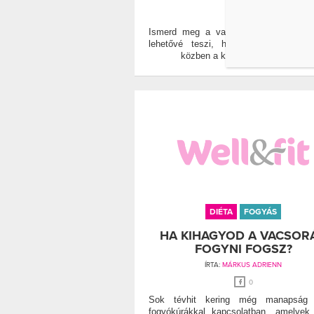
0
Ismerd meg a vacsoradiéta előnyeit,
lehetővé teszi, hogy este is étkez
közben a kilókkal is leszámolj.
DIÉTA
FOGYÁS
HA KIHAGYOD A VACSORÁ
FOGYNI FOGSZ?
ÍRTA:
MÁRKUS ADRIENN
0
Sok tévhit kering még manapság
fogyókúrákkal kapcsolatban, amelyek