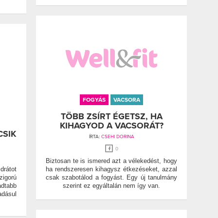
FOGYÁS
VACSORA
TÖBB ZSÍRT ÉGETSZ, HA
KIHAGYOD A VACSORÁT?
CSIK
ÍRTA:
CSEHI DORINA
0
Biztosan te is ismered azt a vélekedést, hogy
drátot
ha rendszeresen kihagysz étkezéseket, azzal
igorú
csak szabotálod a fogyást. Egy új tanulmány
adtabb
szerint ez egyáltalán nem így van.
adásul