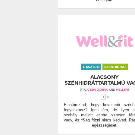
GASZTRO
SZÉNHIDRÁT
ALACSONY
SZÉNHIDRÁTTARTALMÚ VA
ÍRTA:
CSEHI DORINA
AND
WELL&FIT
0
Elhatároztad, hogy kevesebb szénhi
fogyasztasz? Igen ám, de ilyen sz
szabály mellett estére biztosan fár
vagy, és főleg főzni nincs kedved. Rá
egészségeset.