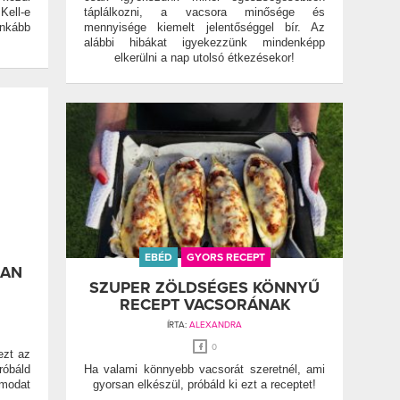
ell-e
táplálkozni, a vacsora minősége és
inkább
mennyisége kiemelt jelentőséggel bír. Az
alábbi hibákat igyekezzünk mindenképp
elkerülni a nap utolsó étkezésekor!
EBÉD
GYORS RECEPT
BAN
SZUPER ZÖLDSÉGES KÖNNYŰ
RECEPT VACSORÁNAK
ÍRTA:
ALEXANDRA
0
ezt az
róbáld
Ha valami könnyebb vacsorát szeretnél, ami
lmodat
gyorsan elkészül, próbáld ki ezt a receptet!