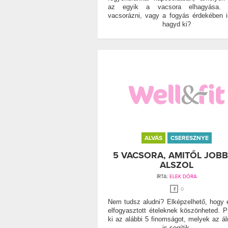
az egyik a vacsora elhagyása. K
vacsorázni, vagy a fogyás érdekében 
hagyd ki?
ALVÁS
CSERESZNYE
5 VACSORA, AMITŐL JOB
ALSZOL
ÍRTA:
ELEK DÓRA
0
Nem tudsz aludni? Elképzelhető, hogy 
elfogyasztott ételeknek köszönheted. P
ki az alábbi 5 finomságot, melyek az á
is segítik.