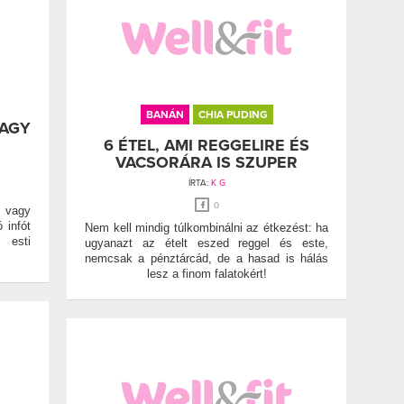
BANÁN
CHIA PUDING
VAGY
6 ÉTEL, AMI REGGELIRE ÉS
VACSORÁRA IS SZUPER
ÍRTA:
K G
0
, vagy
 infót
Nem kell mindig túlkombinálni az étkezést: ha
 esti
ugyanazt az ételt eszed reggel és este,
nemcsak a pénztárcád, de a hasad is hálás
lesz a finom falatokért!