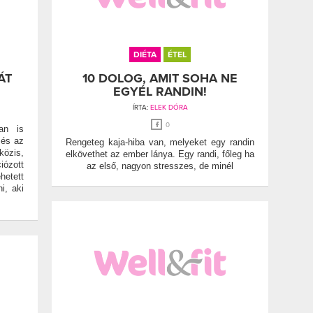
DIÉTA
ÉTEL
ÁT
10 DOLOG, AMIT SOHA NE
EGYÉL RANDIN!
ÍRTA:
ELEK DÓRA
0
an is
 és az
Rengeteg kaja-hiba van, melyeket egy randin
özis,
elkövethet az ember lánya. Egy randi, főleg ha
iózott
az első, nagyon stresszes, de minél
hetett
i, aki