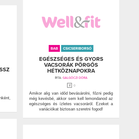
BAB
CSICSERIBORSÓ
EGÉSZSÉGES ÉS GYORS
VACSORÁK PÖRGŐS
ASSZ
HÉTKÖZNAPOKRA
ÍRTA:
GALGÓCZI DÓRA
0
Amikor alig van időd bevásárolni, főzni pedig
ként,
még kevésbé, akkor sem kell lemondanod az
egészséges és ízletes vacsoráról. Ezeket a
variációkat biztosan szeretni fogod!