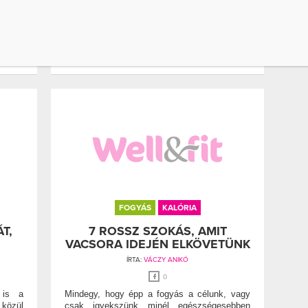
0
 amely
Salátát enni egészséges, nem igaz? Egy nagy
z, és
adag zöldség, némi olajos mag, a tetején egy
kis öntet.
FOGYÁS
KALÓRIA
T,
7 ROSSZ SZOKÁS, AMIT
VACSORA IDEJÉN ELKÖVETÜNK
ÍRTA:
VÁCZY ANIKÓ
0
 is a
Mindegy, hogy épp a fogyás a célunk, vagy
 közül
csak igyekszünk minél egészségesebben