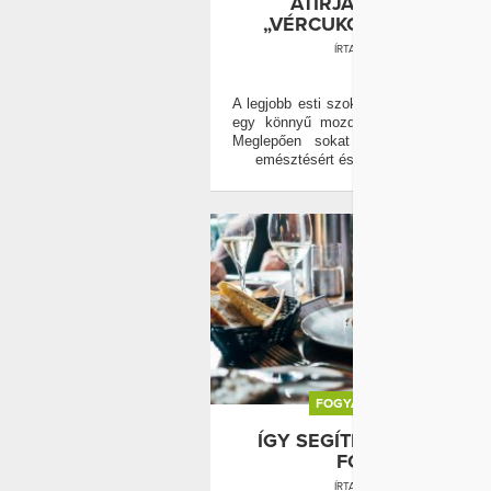
ÁTÍRJA A NAPOD: A
„VÉRCUKOR-SÉTA” EREJ
ÍRTA:
WELLANDFIT
0
A legjobb esti szokás nem a tiltólista,
egy könnyű mozdulat: 10 perc lassú
Meglepően sokat tesz a vércukorér
emésztésért és az éjszakai pihenésé
FOGYÁS
VACSORA
ÍGY SEGÍTI A VACSORÁD
FOGYÁST
ÍRTA:
WELLANDFIT