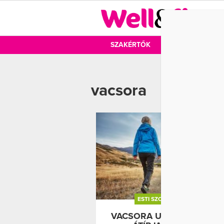
DIÉTA
SZAKÉRTŐK
DIÉTA
MOZ
vacsora
ESTI SZOKSÁ
VACSORA
VACSORA UTÁN 10 PERC, 