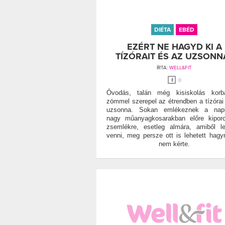
DIÉTA
EBÉD
EZÉRT NE HAGYD KI A
TÍZÓRAIT ÉS AZ UZSONN
ÍRTA:
WELL&FIT
0
Óvodás, talán még kisiskolás korb
zömmel szerepel az étrendben a tízórai
uzsonna. Sokan emlékeznek a napk
nagy műanyagkosarakban előre kiporc
zsemlékre, esetleg almára, amiből le
venni, meg persze ott is lehetett hagyn
nem kérte.