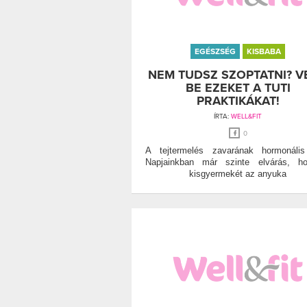
EGÉSZSÉG
KISBABA
NEM TUDSZ SZOPTATNI? V
BE EZEKET A TUTI
PRAKTIKÁKAT!
ÍRTA:
WELL&FIT
0
A tejtermelés zavarának hormonális
Napjainkban már szinte elvárás, h
kisgyermekét az anyuka