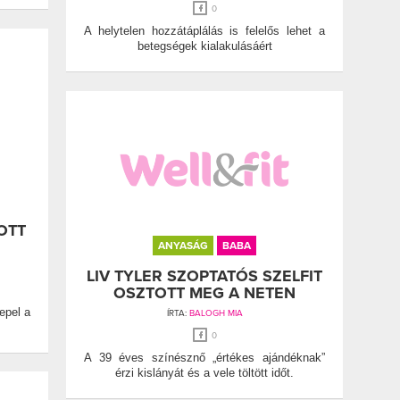
0
A helytelen hozzátáplálás is felelős lehet a
betegségek kialakulásáért
OTT
ANYASÁG
BABA
LIV TYLER SZOPTATÓS SZELFIT
OSZTOTT MEG A NETEN
epel a
ÍRTA:
BALOGH MIA
0
A 39 éves színésznő „értékes ajándéknak”
érzi kislányát és a vele töltött időt.