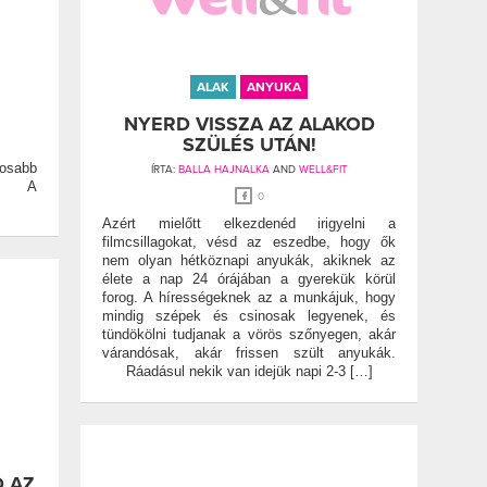
ALAK
ANYUKA
NYERD VISSZA AZ ALAKOD
SZÜLÉS UTÁN!
tosabb
ÍRTA:
BALLA HAJNALKA
AND
WELL&FIT
a? A
0
Azért mielőtt elkezdenéd irigyelni a
filmcsillagokat, vésd az eszedbe, hogy ők
nem olyan hétköznapi anyukák, akiknek az
élete a nap 24 órájában a gyerekük körül
forog. A hírességeknek az a munkájuk, hogy
mindig szépek és csinosak legyenek, és
tündökölni tudjanak a vörös szőnyegen, akár
várandósak, akár frissen szült anyukák.
Ráadásul nekik van idejük napi 2-3 […]
D AZ