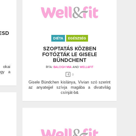
ESD
DIÉTA
EGÉSZSÉG
SZOPTATÁS KÖZBEN
FOTÓZTÁK LE GISELE
BÜNDCHENT
 okai
ÍRTA:
BALOGH MIA
AND
WELL&FIT
ogy a
0
Gisele Bündchen kislánya, Vivian szó szerint
az anyatejjel szívja magába a divatvilág
csínját-b&