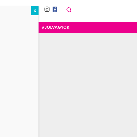
X
RÁT
CUKOR
FOGADOM
#JÓLVAGYOK