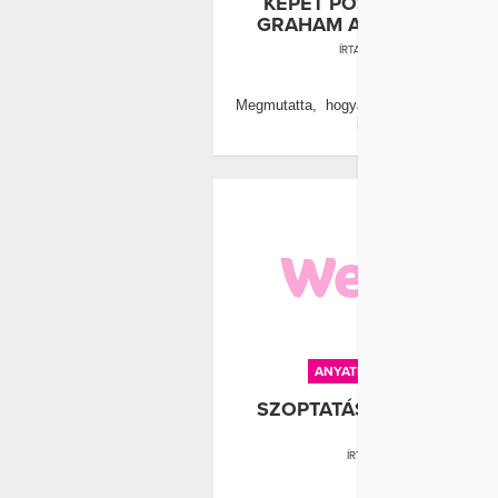
KÉPET POSZTOLT ASHLE
GRAHAM A SZOPTATÁSR
ÍRTA:
WELLANDFIT
0
Megmutatta, hogyan is néz ki a szo
igazából.
ANYATEJ
BETEGSÉG
SZOPTATÁSSAL A MELLR
ELLEN
ÍRTA:
WELL&FIT
0