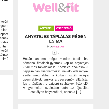
került
mégsem
ANYATEJ
CSECSEMŐ
ellen.
özpont
ANYATEJES TÁPLÁLÁS RÉGEN
sának
ÉS MA
ondás
ritish
ÍRTA:
WELL&FIT
került
0
tóinak
rtelmű
Hazánkban ma mégis minden ötödik hat
hónapnál fiatalabb gyermek kap az anyatejen
kívül más táplálékot is. Korok és szokások A
napjainkban kisgyermeket nevelő édesanyák
szülei még abban a korban hozták világra
gyermeküket, amikor a csecsemők ellátását,
így a táplálást is szigorú szabályok írták elő.
A gyermeket születése után az újszülött
osztályon helyezték el, onnan a […]