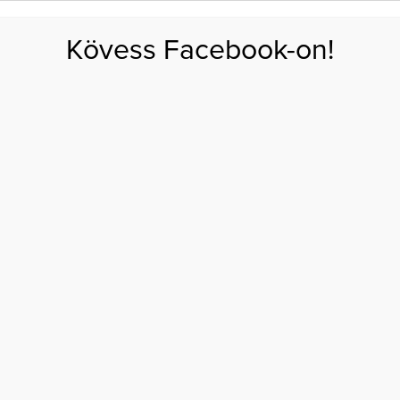
FOGYÁS
EDZÉS
ZSÍRÉGETÉS
KEREKFENÉK
HASIZOM
FEHÉRJE
SZÉNHID
Kövess Facebook-on!
GÁS
EGÉSZSÉG
ÉTRENDEK
SZÉPSÉG
AKTUÁLIS
SZINETÁR DÓRA
SZOPTATÁS
TE
SZINETÁR DÓRA MEGHITT