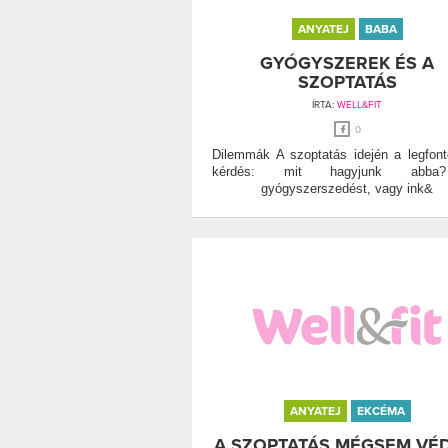
ANYATEJ
BABA
GYÓGYSZEREK ÉS A
SZOPTATÁS
ÍRTA:
WELL&FIT
0
Dilemmák A szoptatás idején a legfon
kérdés: mit hagyjunk abb
gyógyszerszedést, vagy ink&
ANYATEJ
EKCÉMA
A SZOPTATÁS MÉGSEM VÉ