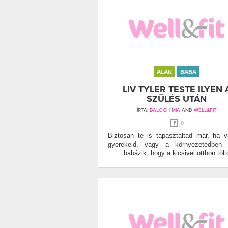
ALAK
BABA
LIV TYLER TESTE ILYEN 
SZÜLÉS UTÁN
ÍRTA:
BALOGH MIA
AND
WELL&FIT
0
Biztosan te is tapasztaltad már, ha 
gyerekeid, vagy a környezetedben v
babázik, hogy a kicsivel otthon tölt