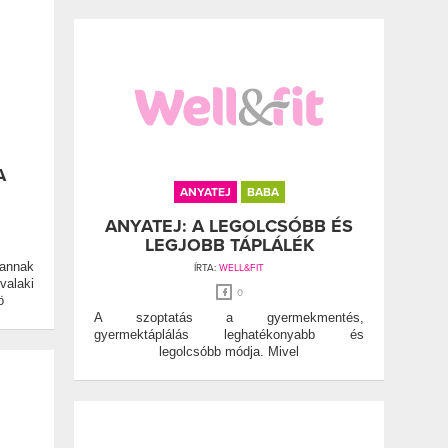
A
ANYATEJ
BABA
ANYATEJ: A LEGOLCSÓBB ÉS
LEGJOBB TÁPLÁLÉK
vannak
ÍRTA:
WELL&FIT
alaki
0
ö
A szoptatás a gyermekmentés,
gyermektáplálás leghatékonyabb és
legolcsóbb módja. Mivel