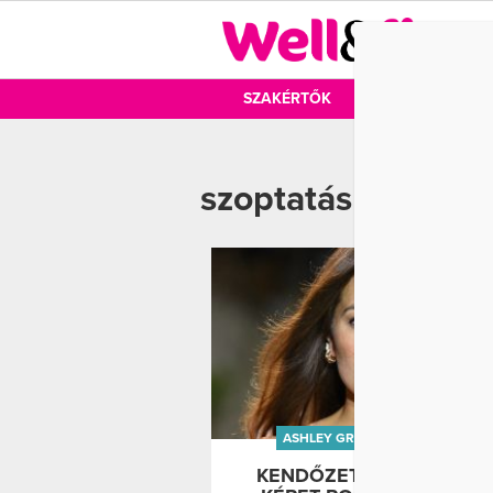
DIÉTA
SZAKÉRTŐK
DIÉTA
MOZ
szoptatás
ASHLEY GRAHAM
SZOPTATÁS
KENDŐZETLENÜL ŐSZIN