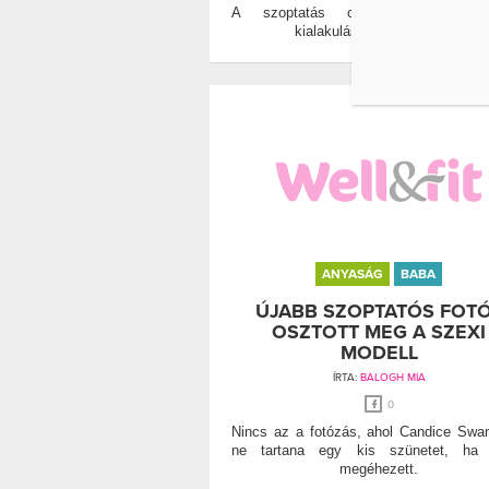
A szoptatás csökkentheti a me
kialakulásának kockázatát
ANYASÁG
BABA
ÚJABB SZOPTATÓS FOT
OSZTOTT MEG A SZEXI
MODELL
ÍRTA:
BALOGH MIA
0
Nincs az a fotózás, ahol Candice Swa
ne tartana egy kis szünetet, ha k
megéhezett.