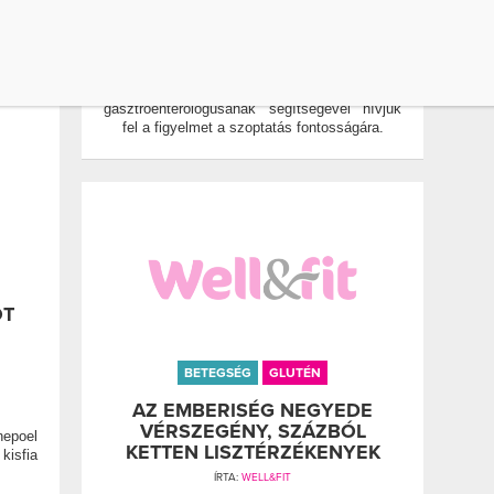
llrák
A szoptatás egyszerű, kényelmes és
biztonságos, az anyatejben a kicsi
fejlődéséhez szükséges összes tápanyag
megtalálható. Dr. Hidvégi Edit, a Budai
Allergiaközpont gyermek
gasztroenterológusának segítségével hívjuk
fel a figyelmet a szoptatás fontosságára.
ÓT
BETEGSÉG
GLUTÉN
AZ EMBERISÉG NEGYEDE
VÉRSZEGÉNY, SZÁZBÓL
nepoel
KETTEN LISZTÉRZÉKENYEK
isfia
ÍRTA:
WELL&FIT