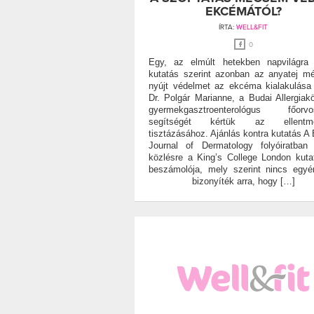
EKCÉMÁTÓL?
ÍRTA:
WELL&FIT
0
Egy, az elmúlt hetekben napvilágra 
kutatás szerint azonban az anyatej 
nyújt védelmet az ekcéma kialakulása 
Dr. Polgár Marianne, a Budai Allergiak
gyermekgasztroenterológus főorvo
segítségét kértük az ellentm
tisztázásához. Ajánlás kontra kutatás A B
Journal of Dermatology folyóiratban 
közlésre a King’s College London kuta
beszámolója, mely szerint nincs egyé
bizonyíték arra, hogy […]