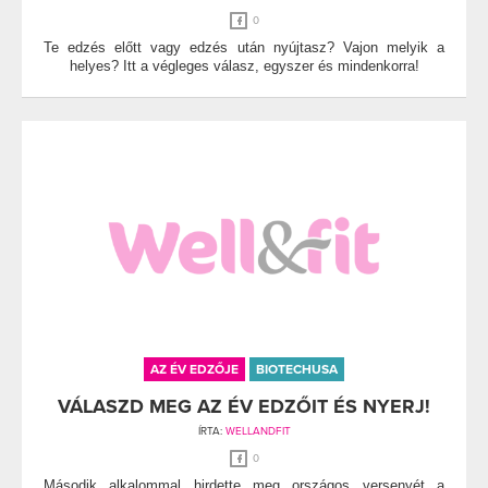
0
Te edzés előtt vagy edzés után nyújtasz? Vajon melyik a
helyes? Itt a végleges válasz, egyszer és mindenkorra!
AZ ÉV EDZŐJE
BIOTECHUSA
VÁLASZD MEG AZ ÉV EDZŐIT ÉS NYERJ!
ÍRTA:
WELLANDFIT
0
Második alkalommal hirdette meg országos versenyét a