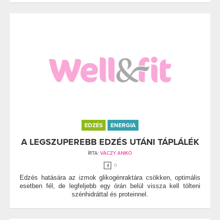
EDZÉS
ENERGIA
A LEGSZUPEREBB EDZÉS UTÁNI TÁPLÁLÉK
ÍRTA:
VÁCZY ANIKÓ
0
Edzés hatására az izmok glikogénraktára csökken, optimális
esetben fél, de legfeljebb egy órán belül vissza kell tölteni
szénhidráttal és proteinnel.