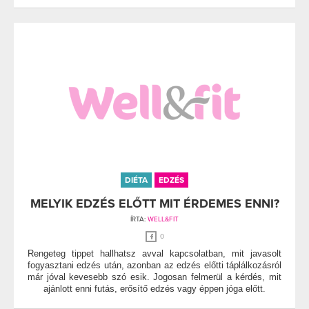
DIÉTA
EDZÉS
MELYIK EDZÉS ELŐTT MIT ÉRDEMES ENNI?
ÍRTA:
WELL&FIT
0
Rengeteg tippet hallhatsz avval kapcsolatban, mit javasolt
fogyasztani edzés után, azonban az edzés előtti táplálkozásról
már jóval kevesebb szó esik. Jogosan felmerül a kérdés, mit
ajánlott enni futás, erősítő edzés vagy éppen jóga előtt.