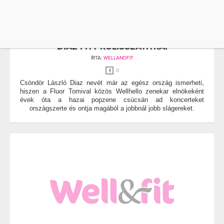
BIOTECHUSA
DIAZ
DIAZ FITT KULISSZATITKAI
ÍRTA:
WELLANDFIT
0
Csöndör László Diaz nevét már az egész ország ismerheti,
hiszen a Fluor Tomival közös Wellhello zenekar elnökeként
évek óta a hazai popzene csúcsán ad koncerteket
országszerte és ontja magából a jobbnál jobb slágereket.