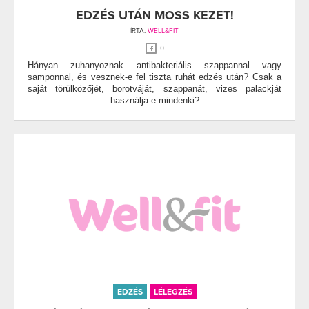
EDZÉS UTÁN MOSS KEZET!
ÍRTA:
WELL&FIT
0
Hányan zuhanyoznak antibakteriális szappannal vagy
samponnal, és vesznek-e fel tiszta ruhát edzés után? Csak a
saját törülközőjét, borotváját, szappanát, vizes palackját
használja-e mindenki?
EDZÉS
LÉLEGZÉS