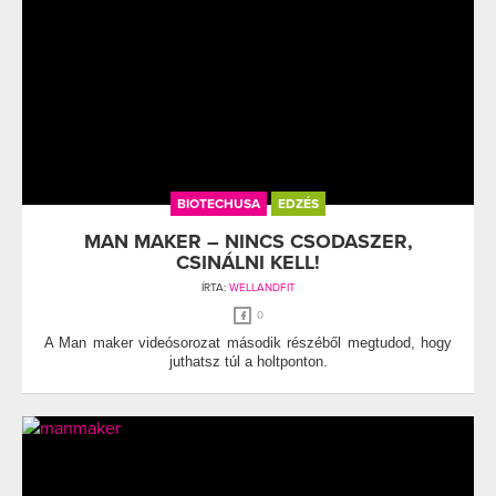
BIOTECHUSA
EDZÉS
MAN MAKER – NINCS CSODASZER,
CSINÁLNI KELL!
ÍRTA:
WELLANDFIT
0
A Man maker videósorozat második részéből megtudod, hogy
juthatsz túl a holtponton.