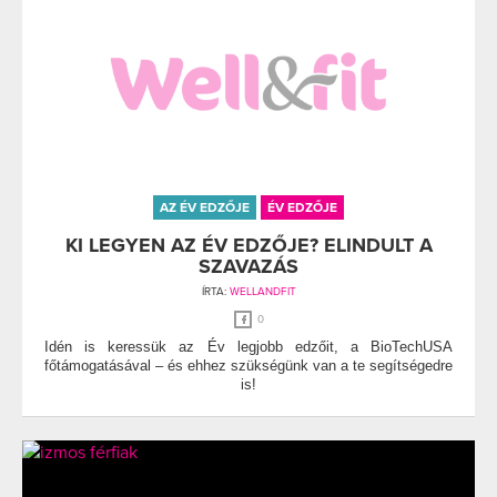
AZ ÉV EDZŐJE
ÉV EDZŐJE
KI LEGYEN AZ ÉV EDZŐJE? ELINDULT A
SZAVAZÁS
ÍRTA:
WELLANDFIT
0
Idén is keressük az Év legjobb edzőit, a BioTechUSA
főtámogatásával – és ehhez szükségünk van a te segítségedre
is!