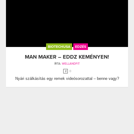
BIOTECHUSA
EDZÉS
MAN MAKER – EDDZ KEMÉNYEN!
ÍRTA:
WELLANDFIT
0
Nyári szálkásítás egy remek videósorozattal – benne vagy?