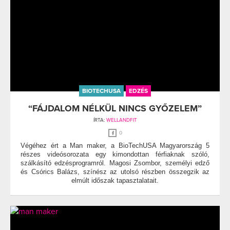
BIOTECHUSA
EDZÉS
“FÁJDALOM NÉLKÜL NINCS GYŐZELEM”
ÍRTA:
WELLANDFIT
0
Végéhez ért a Man maker, a BioTechUSA Magyarország 5
részes videósorozata egy kimondottan férfiaknak szóló,
szálkásító edzésprogramról. Magosi Zsombor, személyi edző
és Csórics Balázs, színész az utolsó részben összegzik az
elmúlt időszak tapasztalatait.