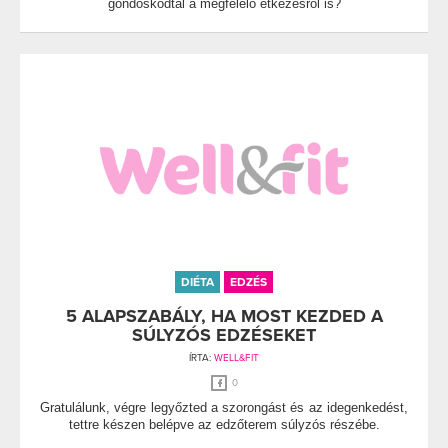
gondoskodtál a megfelelő étkezésről is?
DIÉTA
EDZÉS
5 ALAPSZABÁLY, HA MOST KEZDED A
SÚLYZÓS EDZÉSEKET
ÍRTA:
WELL&FIT
0
Gratulálunk, végre legyőzted a szorongást és az idegenkedést,
tettre készen belépve az edzőterem súlyzós részébe.