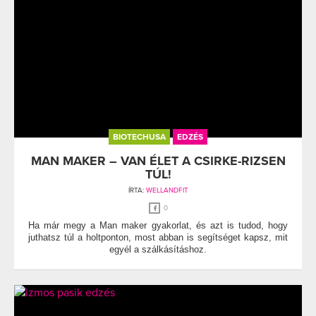
BIOTECHUSA
EDZÉS
MAN MAKER – VAN ÉLET A CSIRKE-RIZSEN
TÚL!
ÍRTA:
WELLANDFIT
0
Ha már megy a Man maker gyakorlat, és azt is tudod, hogy
juthatsz túl a holtponton, most abban is segítséget kapsz, mit
egyél a szálkásításhoz.