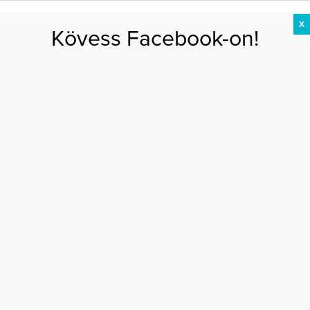
X
Kövess Facebook-on!
DIÉTA
FOGYÁS
EDZÉS
ZSÍRÉGETÉS
KEREKFENÉK
HASIZOM
FEHÉRJE