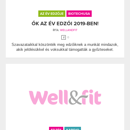
AZ ÉV EDZŐJE
BIOTECHUSA
ŐK AZ ÉV EDZŐI 2019-BEN!
ÍRTA:
WELLANDFIT
0
Szavazataikkal köszönték meg edzőiknek a munkát mindazok,
akik jelölésükkel és voksukkal támogatták a győzteseket.