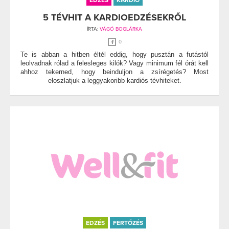
EDZÉS
KARDIO
5 TÉVHIT A KARDIOEDZÉSEKRŐL
ÍRTA:
VÁGÓ BOGLÁRKA
0
Te is abban a hitben éltél eddig, hogy pusztán a futástól
leolvadnak rólad a felesleges kilók? Vagy minimum fél órát kell
ahhoz tekerned, hogy beinduljon a zsírégetés? Most
eloszlatjuk a leggyakoribb kardiós tévhiteket.
EDZÉS
FERTŐZÉS