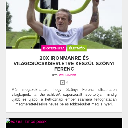
BIOTECHUSA
ÉLETMÓD
20X IRONMANRE ÉS
VILÁGCSÚCSKÍSÉRLETRE KÉSZÜL SZŐNYI
FERENC
ÍRTA:
WELLANDFIT
0
Már megszokhattuk, hogy Szőnyi Ferenc ultratriatlon
világbajnok, a BioTechUSA szponzorált sportolója, mindig
újabb és újabb, a hétköznapi ember számára felfoghatatlan
megmérettetésekre nevez be és többségüket meg is nyeri.