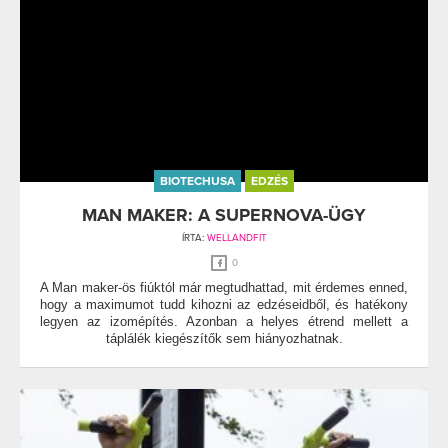
BIOTECHUSA
EDZÉS
MAN MAKER: A SUPERNOVA-ÜGY
ÍRTA:
WELLANDFIT
0
A Man maker-ös fiúktól már megtudhattad, mit érdemes enned,
hogy a maximumot tudd kihozni az edzéseidből, és hatékony
legyen az izomépítés. Azonban a helyes étrend mellett a
táplálék kiegészítők sem hiányozhatnak.