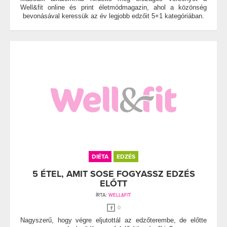
Well&fit online és print életmódmagazin, ahol a közönség
bevonásával keressük az év legjobb edzőit 5+1 kategóriában.
DIÉTA
EDZÉS
5 ÉTEL, AMIT SOSE FOGYASSZ EDZÉS
ELŐTT
ÍRTA:
WELL&FIT
0
Nagyszerű, hogy végre eljutottál az edzőterembe, de előtte