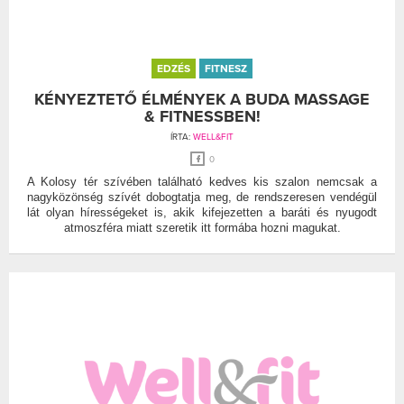
EDZÉS
FITNESZ
KÉNYEZTETŐ ÉLMÉNYEK A BUDA MASSAGE
& FITNESSBEN!
ÍRTA:
WELL&FIT
0
A Kolosy tér szívében található kedves kis szalon nemcsak a
nagyközönség szívét dobogtatja meg, de rendszeresen vendégül
lát olyan hírességeket is, akik kifejezetten a baráti és nyugodt
atmoszféra miatt szeretik itt formába hozni magukat.