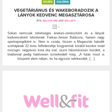
EDZÉS
GALÉRIA
VEGETÁRIÁNUS ÉS WAKEBORADOZIK A
LÁNYOK KEDVENC MEGASZTÁROSA
ÍRTA:
BALOGH MIA
AND
WELL&FIT
0
Sokan nemcsak tehetséges énekes-zenészként és a lányok
kedvenceként tekintenek Farkas-Jenser Balázsra, hanem nagy
sportrajongóként is. Nem is csoda, hiszen a Megasztár hatodik
szériájának 22 éves felfedezettje kisgyermek korától kezdve imád
mozogni: négyéves kora óta síel, úszni háromévesen kezdett, a
triatlonnal pedig hatévesen ismerkedett meg. „A futás most is
központi elem nálam, és ha egyszer nekikezdek, […]