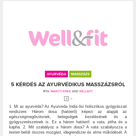
AYURVÉDA
MASSZÁZS
5 KÉRDÉS AZ AYURVÉDIKUS MASSZÁZSRÓL
ÍRTA:
MAROTI-ERIKA
AND
WELL&FIT
0
1. Mi az ayurvéda? Az Ayurveda India ősi holisztikus gyógyászati
rendszere. Három dosa (hatóerő) képezi az alapját az
egészségmegőrzésnek, betegségek kezelésének és a
gyógyszerészetnek is. Ez a három hatóerő: a vata, pitha és a
kapha. 2. Mit szabályoz a három dosa? A vata szabályozza a
testen belüli összes mozgást, idegrendszer és elme működését. A