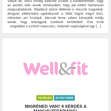
Valljuk be, nincs mindig kedvünk izzadni a konditeremben, vagy
az aerobic órán annak reményében, hogy pár kilótól hamarosan
megszabadulunk. Ráadásul olykor idétlenül is érezzük magunkat,
ahogyan jobbra-balra ugrándozunk a többi fogyni vágyó közt,
miközben azt kívánjuk, bárcsak lenne valami könnyebb módja
annak, hogy lefaragjunk combunk kerületéből. Erre kínál
megoldást a zsírtörő masszázs, melynek segítségével egy […]
FEJFÁJÁS
GYÓGYSZER
MIGRÉNED VAN? 4 KÉRDÉS A
MANUÁLTERÁPIÁRÓL