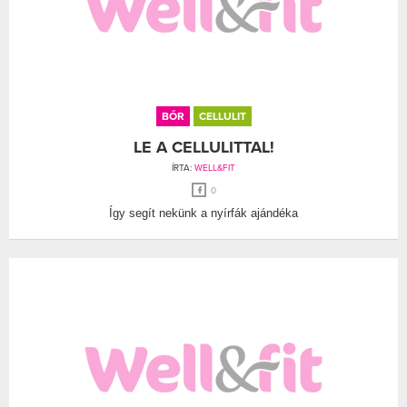
BŐR
CELLULIT
LE A CELLULITTAL!
ÍRTA:
WELL&FIT
0
Így segít nekünk a nyírfák ajándéka