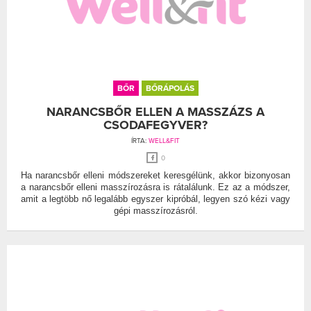
BŐR
BŐRÁPOLÁS
NARANCSBŐR ELLEN A MASSZÁZS A
CSODAFEGYVER?
ÍRTA:
WELL&FIT
0
Ha narancsbőr elleni módszereket keresgélünk, akkor bizonyosan
a narancsbőr elleni masszírozásra is rátalálunk. Ez az a módszer,
amit a legtöbb nő legalább egyszer kipróbál, legyen szó kézi vagy
gépi masszírozásról.