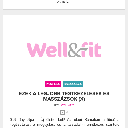
pitha […]
FOGYÁS
MASSZÁZS
EZEK A LEGJOBB TESTKEZELÉSEK ÉS
MASSZÁZSOK (X)
ÍRTA:
WELL&FIT
0
ISIS Day Spa – Új életre kelt! Az ókori Rómában a fürdő a
megtisztulás, a megújulás, és a társadalmi érintkezés színtere