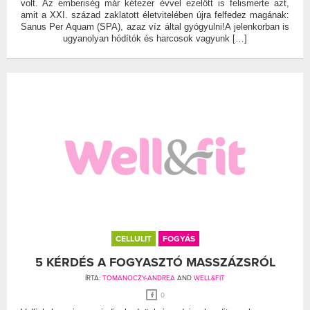
volt. Az emberiség már kétezer évvel ezelőtt is felismerte azt,
amit a XXI. század zaklatott életvitelében újra felfedez magának:
Sanus Per Aquam (SPA), azaz víz által gyógyulni!A jelenkorban is
ugyanolyan hódítók és harcosok vagyunk […]
CELLULIT
FOGYÁS
5 KÉRDÉS A FOGYASZTÓ MASSZÁZSRÓL
ÍRTA:
TOMANOCZY-ANDREA
AND
WELL&FIT
0