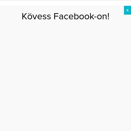
X
Kövess Facebook-on!
DIÉTA
FOGYÁS
EDZÉS
ZSÍRÉGETÉS
KEREKFENÉK
HASIZOM
FEHÉRJE
masszázs