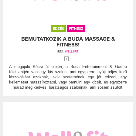
EDZÉS
FITNESZ
BEMUTATKOZIK A BUDA MASSAGE &
FITNESS!
ÍRTA:
WELL&FIT
0
A megújuló Bécsi út elején, a Buda Entertainment & Gastro
földszintjén van egy kis szalon, ami egyszerre nyújt teljes körű
kiszolgálást azoknak, akik szeretnének egy jót edzeni, egy
kellemeset masszíroztatni, vagy barnulni egy kicsit, és egyszerre
marad meg kedves, barátságos szalonnak, ami sosem zsúfolt.