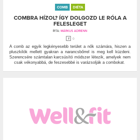
COMB
DIÉTA
COMBRA HÍZOL? ÍGY DOLGOZD LE RÓLA A
FELESLEGET
ÍRTA:
MÁRKUS ADRIENN
0
A comb az egyik legkényesebb terület a nők számára, hiszen a
pluszkilók mellett gyakran a narancsbőrrel is meg kell küzdeni.
Szerencsére számtalan karcsúsító módszer létezik, amelyek nem
csak vékonyabbá, de feszesebbé is varázsolják a combokat.