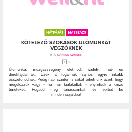
HÁTFÁJÁS
MASSZÁZS
KÖTELEZŐ SZOKÁSOK ÜLŐMUNKÁT
VÉGZŐKNEK
ÍRTA:
MÁRKUS ADRIENN
0
Ülőmunka, mozgásszegény életmód, ízületi-, hát- és
derékfájdalmak. Ezek a fogalmak sajnos egyre inkább
összefonódnak. Pedig napi szinten is sokat tehetnünk azért, hogy
megelőzzük vagy – ha már kialakultak – enyhítsük a kínzó
tüneteket. Fogadd meg tanácsainkat, és építsd be
mindennapjaidba!