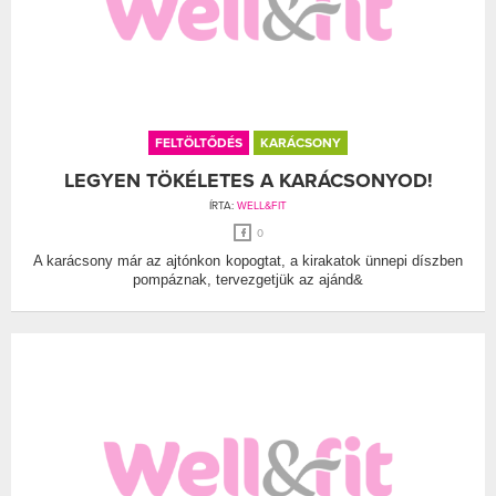
FELTÖLTŐDÉS
KARÁCSONY
LEGYEN TÖKÉLETES A KARÁCSONYOD!
ÍRTA:
WELL&FIT
0
A karácsony már az ajtónkon kopogtat, a kirakatok ünnepi díszben
pompáznak, tervezgetjük az ajánd&