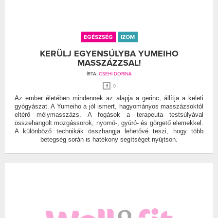
EGÉSZSÉG
IZOM
KERÜLJ EGYENSÚLYBA YUMEIHO
MASSZÁZZSAL!
ÍRTA:
CSEHI DORINA
0
Az ember életében mindennek az alapja a gerinc, állítja a keleti
gyógyászat. A Yumeiho a jól ismert, hagyományos masszázsoktól
eltérő mélymasszázs. A fogások a terapeuta testsúlyával
összehangolt mozgássorok, nyomó-, gyúró- és görgető elemekkel.
A különböző technikák összhangja lehetővé teszi, hogy több
betegség során is hatékony segítséget nyújtson.