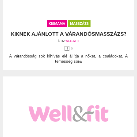
KISMAMA
MASSZÁZS
KIKNEK AJÁNLOTT A VÁRANDÓSMASSZÁZS?
ÍRTA:
WELL&FIT
0
A várandósság sok kihívás elé állítja a nőket, a családokat. A
terhesség sor&