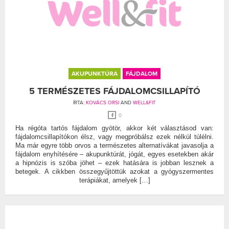
AKUPUNKTÚRA
FÁJDALOM
5 TERMÉSZETES FÁJDALOMCSILLAPÍTÓ
ÍRTA:
KOVÁCS ORSI
AND
WELL&FIT
0
Ha régóta tartós fájdalom gyötör, akkor két választásod van:
fájdalomcsillapítókon élsz, vagy megpróbálsz ezek nélkül túlélni.
Ma már egyre több orvos a természetes alternatívákat javasolja a
fájdalom enyhítésére – akupunktúrát, jógát, egyes esetekben akár
a hipnózis is szóba jöhet – ezek hatására is jobban lesznek a
betegek. A cikkben összegyűjtöttük azokat a gyógyszermentes
terápiákat, amelyek […]