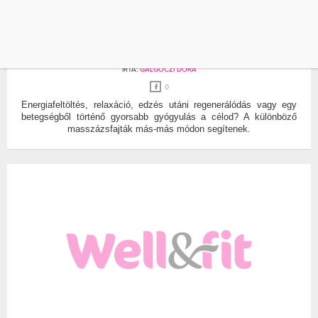
EGÉSZSÉG
GYÓGYULÁS
MASSZÁZZSAL A TESTI-LELKI EGÉSZSÉGÉRT
ÍRTA:
GALGÓCZI DÓRA
0
Energiafeltöltés, relaxáció, edzés utáni regenerálódás vagy egy
betegségből történő gyorsabb gyógyulás a célod? A különböző
masszázsfajták más-más módon segítenek.