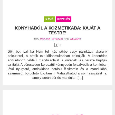
KÁVÉ
KEZELÉS
KONYHÁBÓL A KOZMETIKÁBA: KAJÁT A
TESTRE!
ÍRTA:
MAXIMA_MAGAZIN
AND
WELL&FIT
0
Sör, bor, pálinka Nem teli kád sörbe vagy pálinkába akarunk
beleültetni, a profik ezt kifinomultabban csinálják. A keserédes
sörfürdőhöz például mandulaolajat is öntenek (és persze hígítják
az italt). A pórusaidon keresztül könnyedén felszívódik a komlóban
lévő nyugtató, antioxidáns hatású B-vitamin és a mandulából
származó, bőrpuhító E-vitamin. Választhatod a sörmasszázst is,
amely során sör és mandula-, […]