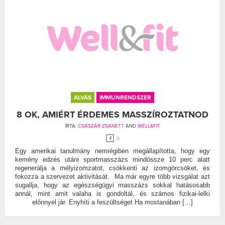
ALVÁS
IMMUNRENDSZER
8 OK, AMIÉRT ÉRDEMES MASSZÍROZTATNOD
ÍRTA:
CSÁSZÁR ZSANETT
AND
WELL&FIT
0
Egy amerikai tanulmány nemrégiben megállapította, hogy egy
kemény edzés utáni sportmasszázs mindössze 10 perc alatt
regenerálja a mélyizomzatot, csökkenti az izomgörcsöket, és
fokozza a szervezet aktivitását. Ma már egyre több vizsgálat azt
sugallja, hogy az egészségügyi masszázs sokkal hatásosabb
annál, mint amit valaha is gondoltál, és számos fizikai-lelki
előnnyel jár. Enyhíti a feszültséget Ha mostanában […]