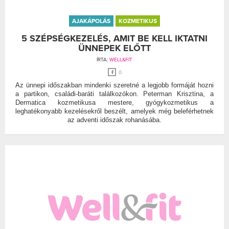
AJAKÁPOLÁS
KOZMETIKUS
5 SZÉPSÉGKEZELÉS, AMIT BE KELL IKTATNI
ÜNNEPEK ELŐTT
ÍRTA:
WELL&FIT
0
Az ünnepi időszakban mindenki szeretné a legjobb formáját hozni
a partikon, családi-baráti találkozókon. Peterman Krisztina, a
Dermatica kozmetikusa mestere, gyógykozmetikus a
leghatékonyabb kezelésekről beszélt, amelyek még beleférhetnek
az adventi időszak rohanásába.