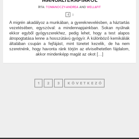
ÍRTA:
TOMANOCZY-ANDREA
AND
WELL&FIT
0
A migrén akadályoz a munkában, a gyereknevelésben, a háztartás
vezetésében, egyszóval: a mindennapjainkban. Sokan nyúlnak
ekkor egyből gyógyszerekhez, pedig lehet, hogy a test alapos
átropogtatása lenne a hosszútávú gyógyír. A különböző kemikáliák
általában csupán a fejfájást, mint tünetet kezelik, de ha nem
szeretnénk, hogy havonta ránk törjön az elviselhetetlen fájdalom,
akkor mindenképp magát az okot […]
1
2
3
KÖVETKEZŐ